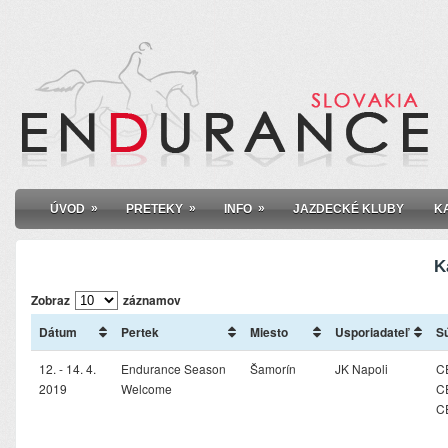
»
»
»
ÚVOD
PRETEKY
INFO
JAZDECKÉ KLUBY
K
K
Zobraz
záznamov
Dátum
Pertek
Miesto
Usporiadateľ
S
12. - 14. 4.
Endurance Season
Šamorín
JK Napoli
CE
2019
Welcome
C
C