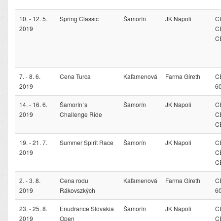
10. - 12. 5.
Spring Classic
Šamorín
JK Napoli
CE
2019
C
C
7. - 8. 6.
Cena Turca
Kaľamenová
Farma Gíreth
C
2019
6
14. - 16. 6.
Šamorín´s
Šamorín
JK Napoli
CE
2019
Challenge Ride
C
C
19. - 21. 7.
Summer Spirit Race
Šamorín
JK Napoli
CE
2019
C
C
2. - 3. 8.
Cena rodu
Kaľamenová
Farma Gíreth
C
2019
Rákovszkých
6
23. - 25. 8.
Enudrance Slovakia
Šamorín
JK Napoli
CE
2019
Open
C