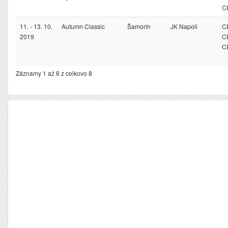
C
11. - 13. 10.
Autumn Classic
Šamorín
JK Napoli
CE
2019
C
C
Záznamy 1 až 8 z celkovo 8