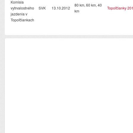
Komisia
80 km, 60 km, 40
vytrvalostného
SVK
13.10.2012
Topoľčianky 20
km
jazdenia v
Topoľčiankach