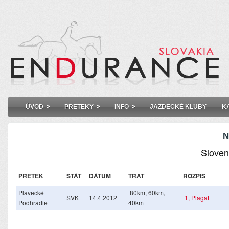
»
»
»
ÚVOD
PRETEKY
INFO
JAZDECKÉ KLUBY
K
N
Sloven
PRETEK
ŠTÁT
DÁTUM
TRAŤ
ROZPIS
Plavecké
80km, 60km,
SVK
14.4.2012
1,
Plagat
Podhradie
40km