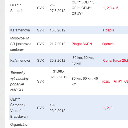
CEI***, CEI **,
CEI ***
25-
SVK
CEI *, CEIJ**,
1,
2,
3,
4,
5,
Šamorín
27.5.2012
CEIJY*
Kaľamenová
SVK
16.6.2012
Rozpis
Mošovce- M
SR juniorov a
SVK
21.7.2012
Plagat SK
EN
Oprava !!
seniorov
80 km, 60 km,
Kaľamenová
SVK
25.8.2012
Cena Turca 25.
40 km
31.08.-
Tatranský
02.09.2012
vytrvalostný
80 km, 60 km, 40
SVK
rozp._TATRY_C
pohár JK
km
NAPOLI
CEI***
Šamorín (
19-
SVK
1,
2,
3,
Viedeň –
23.9.2012
Bratislava )
Organizátor