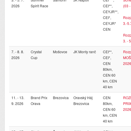
2026
Spirit Race
CEI**,
(03 
CEYJR**,
CEI*,
Rozp
CEYJR*
3.-5
CEN
Rozp
3. - 
7. - 8. 8.
Crystal
Mošovce
JK Monty ranč
CEI**,
Rozp
2026
Cup
CEI*,
MOŠO
CEN
202
80km,
CEN 60
km, CEN
40 km
11. - 13.
Brand Prix
Brezovica
Oravský Háj
CEN
ROZ
9. 2026
Orava
Brezovica
80km,
PRIX 
CEN 60
202
km, CEN
40 km