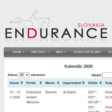
»
»
»
ÚVOD
PRETEKY
INFO
JAZDECKÉ KLUBY
K
Kalendár 2026
Zobraz
záznamov
Hľadať:
Dátum
Pertek
Miesto
Usporiadateľ
Súťaže
Rozp
10. - 12.
Endurance
Šamorín
JK Napoli
CEI***,
Sche
4. 2026
Season
CEI**,
SC 0
Welcome
CEYJR**,
CEI*,
Rozp
CEYJR*
CEN_