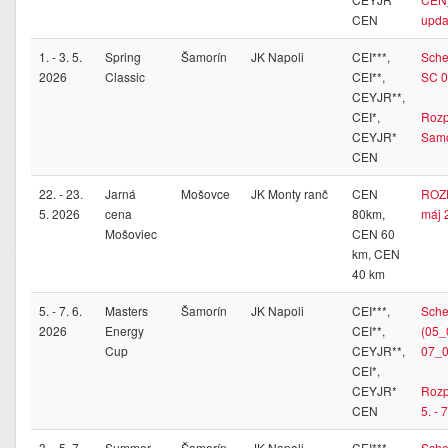
CEN
upda
1. - 3. 5.
Spring
Šamorín
JK Napoli
CEI***,
Sche
2026
Classic
CEI**,
SC 0
CEYJR**,
CEI*,
Rozp
CEYJR*
Samor
CEN
22. - 23.
Jarná
Mošovce
JK Monty ranč
CEN
ROZ
5. 2026
cena
80km,
máj 
Mošoviec
CEN 60
km, CEN
40 km
5. - 7. 6.
Masters
Šamorín
JK Napoli
CEI***,
Sche
2026
Energy
CEI**,
(05_
Cup
CEYJR**,
07_0
CEI*,
CEYJR*
Roz
CEN
5. - 
3. - 5. 7.
Summer
Šamorín
JK Napoli
CEI***,
Sche