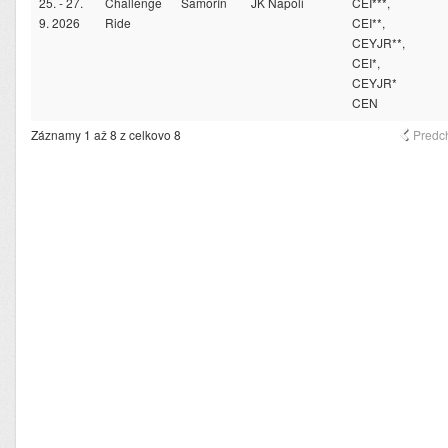
25. - 27.
Challenge
Šamorín
JK Napoli
CEI***,
9. 2026
Ride
CEI**,
CEYJR**,
CEI*,
CEYJR*
CEN
Záznamy 1 až 8 z celkovo 8
Predc