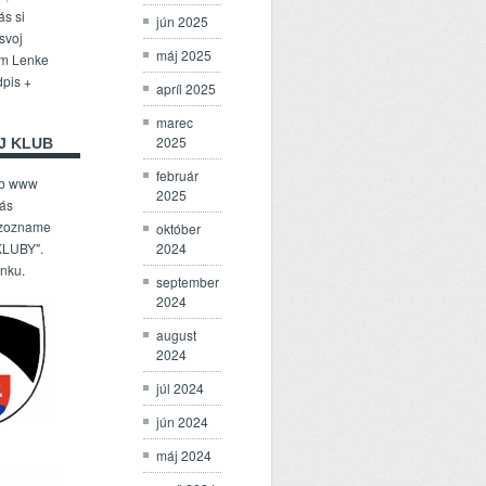
ás si
jún 2025
 svoj
máj 2025
om Lenke
dpis +
apríl 2025
marec
2025
J KLUB
február
ub www
2025
Vás
 zozname
október
2024
LUBY".
enku.
september
2024
august
2024
júl 2024
jún 2024
máj 2024