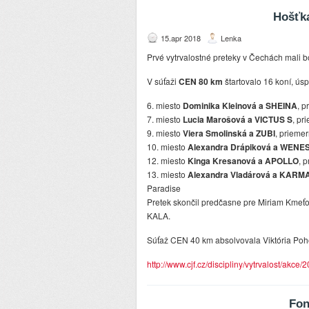
Hošťka
15.apr 2018
Lenka
Prvé vytrvalostné preteky v Čechách mali b
V súťaži
CEN 80 km
štartovalo 16 koní, ús
6. miesto
Dominika Kleinová a SHEINA
, 
7. miesto
Lucia Marošová a VICTUS S
, pr
9. miesto
Viera Smolinská a ZUBI
, prieme
10. miesto
Alexandra Drápiková a WENES
12. miesto
Kinga Kresanová a APOLLO
, 
13. miesto
Alexandra Vladárová a KARM
Paradise
Pretek skončil predčasne pre Miriam Kme
KALA.
Súťaž CEN 40 km absolvovala Viktória Poh
http://www.cjf.cz/discipliny/vytrvalost/akce/
Fon