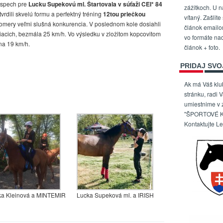
úspech pre
Lucku Supekovú ml. Štartovala v súťaži CEI* 84
zážitkoch. U n
vrdili skvelú formu a perfektný tréning
12tou priečkou
vítaný. Zašlite
omery veľmi slušná konkurencia. V poslednom kole dosiahli
článok email
iacich, bezmála 25 km/h. Vo výsledku v zložitom kopcovitom
vo formáte na
na 19 km/h.
článok + foto.
PRIDAJ SVO
Ak má Váš kl
stránku, radi 
umiestnime v
"ŠPORTOVÉ K
Kontaktujte L
ka Kleinová a MINTEMIR
Lucka Supeková ml. a IRISH