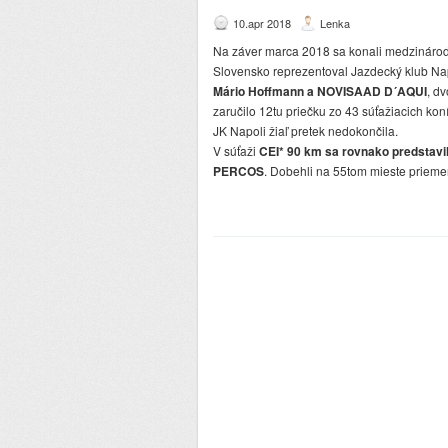
10.apr 2018
Lenka
Na záver marca 2018 sa konali medzináro
Slovensko reprezentoval Jazdecký klub Nap
Mário Hoffmann a NOVISAAD D´AQUI
, d
zaručilo 12tu priečku zo 43 súťažiacich ko
JK Napoli žiaľ pretek nedokončila.
V súťaži
CEI* 90 km sa rovnako predstavi
PERCOS
. Dobehli na 55tom mieste prieme