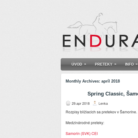
»
»
»
ÚVOD
PRETEKY
INFO
Monthly Archives:
apríl 2018
Spring Classic, Šamo
29.apr 2018
Lenka
Rozpisy blížiacich sa pretekov v Šamoríne.
Medzinárodné preteky:
Samorin (SVK) CEI