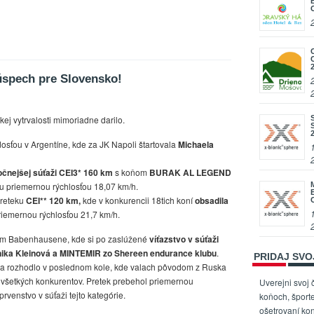
úspech pre Slovensko!
ej vytrvalosti mimoriadne darilo.
osťou v Argentíne, kde za JK Napoli štartovala
Michaela
očnejšej súťaži CEI3* 160 km
s koňom
BURAK AL LEGEND
ou priemernou rýchlosťou 18,07 km/h.
preteku
CEI** 120 km,
kde v konkurencii 18tich koní
obsadila
priemernou rýchlosťou 21,7 km/h.
om Babenhausene, kde si po zaslúžené
víťazstvo v súťaži
ika Kleinová a MINTEMIR zo Shereen endurance klubu
.
PRIDAJ SV
vi sa rozhodlo v poslednom kole, kde valach pôvodom z Ruska
 všetkých konkurentov. Pretek prebehol priemernou
Uverejni svoj 
prvenstvo v súťaži tejto kategórie.
koňoch, športe
ošetrovaní kon