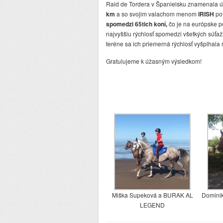
Raid de Tordera v Španielsku znamenala 
km
a so svojim valachom menom
IRISH
pot
spomedzi 65tich koní,
čo je na európske p
najvyššiu rýchlosť spomedzi všetkých súťaž
teréne sa ich priemerná rýchlosť vyšplhala 
Gratulujeme k úžasným výsledkom!
Miška Supeková a BURAK AL
Domini
LEGEND