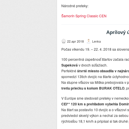
Národné preteky:
Šamorín Spring Classic CEN
Aprílový 
22.apr 2018
Lenka
Počas víkendu 19. – 22. 4. 2018 sa slovensk
100 percentná úspešnosť štartov začala rad
Supeková
v dvoch súťažiach.
Perfektné
štvrté miesto obsadila v najnár
spomedzi 13tich dvojíc na štarte úctyhodn
Na stupne víťazov sa Miška prebojovala v 
tretiu priečku s koňom BURAK OTELO
, 
V Európe sme sledovali preteky v nemeck
CEI** 120 km s prehľadom vybehla Domin
Na štart sa postavilo 10 dvojíc a o víťazo
predviedol skvelý výkon a nechal za sebou
rýchlosťou 18,1 km/h a pripísal si tak druhé 