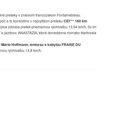
dné preteky v známom francúzskom Fontainebleau.
oli a to konkrétne v najvyššom preteku
CEI*** 160 km
vojica zdolala pretek priemernou rýchlosťou 13,94 km/h, čo im
ní a jazdcov. ANASTAZIA, ktorá donedávna rovnako štartovala
l Mário Hoffmann, tentoraz s kobylou FRAISE DU
rnou rýchlosťou 14,8 km/h.