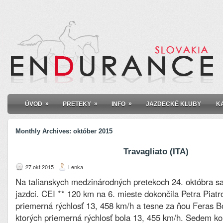
»
»
»
ÚVOD
PRETEKY
INFO
JAZDECKÉ KLUBY
K
Monthly Archives:
október 2015
Travagliato (ITA)
27.okt 2015
Lenka
Na talianskych medzinárodných pretekoch 24. októbra sa 
jazdci. CEI ** 120 km na 6. mieste dokončila Petra Pia
priemerná rýchlosť 13, 458 km/h a tesne za ňou Feras 
ktorých priemerná rýchlosť bola 13, 455 km/h. Sedem ko