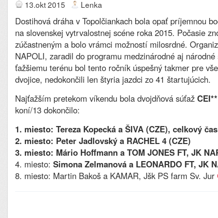
13.okt 2015
Lenka
Dostihová dráha v Topolčiankach bola opať príjemnou b
na slovenskej vytrvalostnej scéne roka 2015. Počasie zn
zúčastneným a bolo vrámci možností milosrdné. Organiz
NAPOLI, zaradil do programu medzinárodné aj národné 
ťažšiemu terénu bol tento ročník úspešný takmer pre vše
dvojice, nedokončili len štyria jazdci zo 41 štartujúcich.
Najťažším pretekom víkendu bola dvojdňová súťaž
CEI*
koní/13 dokončilo:
1. miesto: Tereza Kopecká a ŠIVA (CZE), celkový čas
2. miesto: Peter Jadlovský a RACHEL 4 (CZE)
3. miesto: Mário Hoffmann a TOM JONES FT, JK NA
4. miesto:
Simona Zelmanová a LEONARDO FT, JK N
8. miesto: Martin Bakoš a KAMAR, Jšk PS farm Sv. Jur