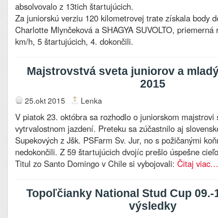
absolvovalo z 13tich štartujúcich.
Za juniorskú verziu 120 kilometrovej trate získala body d
Charlotte Mlynčeková a SHAGYA SUVOLTO, priemerná rý
km/h, 5 štartujúcich, 4. dokončili.
Majstrovstvá sveta juniorov a mlad
2015
25.okt 2015
Lenka
V piatok 23. októbra sa rozhodlo o juniorskom majstrovi 
vytrvalostnom jazdení. Preteku sa zúčastnilo aj slovensk
Supekových z Jšk. PSFarm Sv. Jur, no s požičanými koňm
nedokončili. Z 59 štartujúcich dvojíc prešlo úspešne cieľ
Titul zo Santo Domingo v Chile si vybojovali:
Čitaj viac
Topoľčianky National Stud Cup 09.-
výsledky