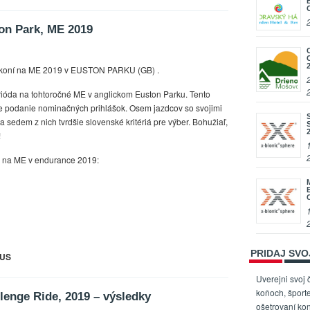
on Park, ME 2019
a koní na ME 2019 v EUSTON PARKU (GB) .
erióda na tohtoročné ME v anglickom Euston Parku. Tento
 podanie nominačných prihlášok. Osem jazdcov so svojimi
 a sedem z nich tvrdšie slovenské kritériá pre výber. Bohužiaľ,
!
k na ME v endurance 2019:
PRIDAJ SV
CUS
Uverejni svoj 
koňoch, športe
lenge Ride, 2019 – výsledky
ošetrovaní kon