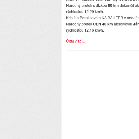
Národný pretek s dĺžkou
80 km
dokončil a
rýchlosťou 12,29 km/h.
Kristína Perpitsová a KA BAHEER v nedeľne
Národný pretek
CEN 40 km
absolvoval
Ján
rýchlosťou 12,16 km/h.
Čitaj viac…