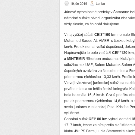
19.jún 2019
Lenka
Júnové vytrvalostné preteky v Šamoríne bo
národné súťaže otvoril organizátor oba ví
vždy skvelo, za čo opäť ďakujeme.
V najvyššej súťaži
CEI3*160 km
nemalo Slo
Mohamed Saeed AL AMERI s českou kobylo
km/h. Pretek nemal veľkú úspešnosť, dokončil
Napínavejšie to bolo v súťaži
CEI**120 km
a MINTEMIR
/Shereen endurance klub/ prie
súťažiacim z UAE, Salem Mubarak Salem
úspešných uzatvára zo šiesteho miesta
Fe
priemernou rýchlosťou 13,33 km/h. Prešlo le
V dvojhviezdovej juniorskej súťaži sa nazbi
prvého miesta sa tešila česká kolegyňa Ka
bola bezmála 16, 5 km/h. Štvrtú priečku ob
pretek priemernou rýchlosťou 14,6 km/h. a
sveta juniorov v talianskej Pise. Kristína 
vylúčené.
Sobotnú súťaž
CEI* 80 km
vyhral domáci
M
17, 7 km/h, tesne za ním pretla cieľ Miriam
klubu Jšk PS Farm, Lucia Starovecká s ko