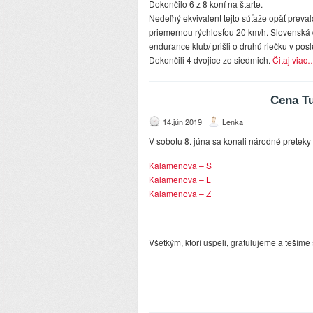
Dokončilo 6 z 8 koní na štarte.
Nedeľný ekvivalent tejto súťaže opäť preva
priemernou rýchlosťou 20 km/h. Slovensk
endurance klub/ prišli o druhú riečku v pos
Dokončili 4 dvojice zo siedmich.
Čitaj viac
Cena Tu
14.jún 2019
Lenka
V sobotu 8. júna sa konali národné pretek
Kalamenova – S
Kalamenova – L
Kalamenova – Z
Všetkým, ktorí uspeli, gratulujeme a tešíme