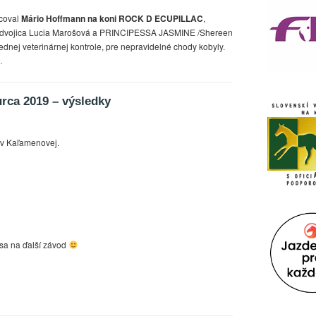
lcoval
Mário Hoffmann na koni ROCK D ECUPILLAC
,
á dvojica Lucia Marošová a PRINCIPESSA JASMINE /Shereen
lednej veterinárnej kontrole, pre nepravidelné chody kobyly.
…
rca 2019 – výsledky
y v Kaľamenovej.
 sa na ďalší závod