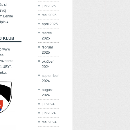
ás si
jún 2025
 svoj
máj 2025
om Lenke
dpis +
apríl 2025
marec
2025
J KLUB
február
ub www
2025
Vás
 zozname
október
2024
LUBY".
enku.
september
2024
august
2024
júl 2024
jún 2024
máj 2024