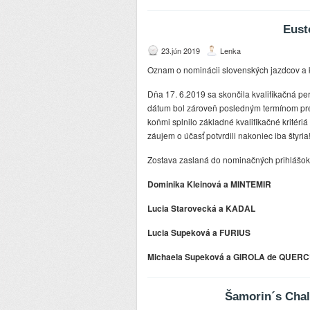
Eust
23.jún 2019
Lenka
Oznam o nominácii slovenských jazdcov 
Dňa 17. 6.2019 sa skončila kvalifikačná p
dátum bol zároveň posledným termínom pre
koňmi splnilo základné kvalifikačné kritériá
záujem o účasť potvrdili nakoniec iba štyria
Zostava zaslaná do nominačných prihlášo
Dominika Kleinová
a MINTEMIR
Lucia Starovecká
a KADAL
Lucia Supeková
a FURIUS
Michaela Supeková
a GIROLA de QUER
Šamorin´s Chal