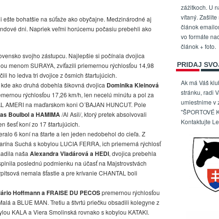
zážitkoch. U n
vítaný. Zašlite
li ešte bohatšie na súťaže ako obyčajne. Medzinárodné aj
článok email
kendové dni. Napriek veľmi horúcemu počasiu prebehli ako
vo formáte na
článok + foto.
vensko svojho zástupcu. Najlepšie si počínala dvojica
PRIDAJ SVO
u menom SURAYA, zvíťazili priemernou rýchlosťou 14,98
i ho ledva tri dvojice z ôsmich štartujúcich.
Ak má Váš kl
, kde ako druhá dobehla šikovná dvojica
Dominika Kleinová
stránku, radi 
mernou rýchlosťou 17,26 km/h, len necelú minútu a pol za
umiestnime v
 AL AMERI na maďarskom koni O´BAJAN HUNCUT. Pole
"ŠPORTOVÉ K
ras Boulbol a HAMIMA
/Al Asil/, ktorý pretek absolvovali
Kontaktujte L
n šesť koní zo 17 štartujúcich.
eralo 6 koní na štarte a len jeden nedobehol do cieľa. Z
tarína Suchá s kobylou LUCIA FERRA, ich priemerná rýchlosť
sadila naša
Alexandra Vladárová a HEDI
, dvojica prebehla
 splnila poslednú podmienku na účasť na Majstrovstvách
Perpitsová nemala šťastie a pre krívanie CHANTAL boli
ário Hoffmann a FRAISE DU PECOS
premernou rýchlosťou
 Malá a BLUE MAN. Tretiu a štvrtú priečku obsadili kolegyne z
bylou KALA a Viera Smolinská rovnako s kobylou KATAKI.