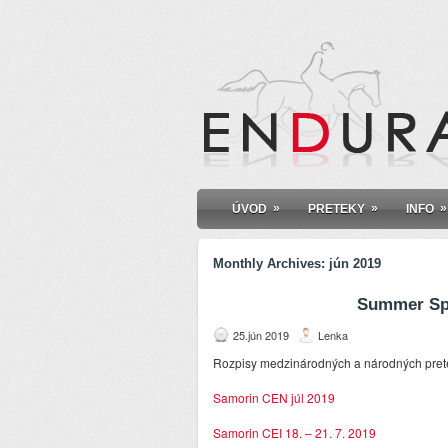
»
»
»
ÚVOD
PRETEKY
INFO
Monthly Archives:
jún 2019
Summer Spi
25.jún 2019
Lenka
Rozpisy medzinárodných a národných pretek
Samorin CEN júl 2019
Samorin CEI 18. – 21. 7. 2019