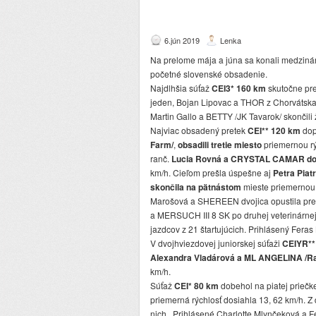
6.jún 2019
Lenka
Na prelome mája a júna sa konali medziná
početné slovenské obsadenie.
Najdlhšia súťaž
CEI3* 160 km
skutočne prev
jeden, Bojan Lipovac a THOR z Chorvátska,
Martin Gallo a BETTY /JK Tavarok/ skončili 
Najviac obsadený pretek
CEI** 120 km
dop
Farm/
,
obsadili tretie miesto
priemernou rý
ranč.
Lucia Rovná a CRYSTAL CAMAR
do
km/h. Cieľom prešla úspešne aj
Petra Piat
skončila na pätnástom
mieste priemernou r
Marošová a SHEREEN dvojica opustila pre
a MERSUCH III 8 SK po druhej veterinárnej 
jazdcov z 21 štartujúcich. Prihlásený Feras
V dvojhviezdovej juniorskej súťaži
CEIYR**
Alexandra Vladárová a ML ANGELINA /Ra
km/h.
Súťaž
CEI* 80 km
dobehol na piatej prieč
priemerná rýchlosť dosiahla 13, 62 km/h. Z
nich. Prihlásené Charlotte Mlynčeková a Fe