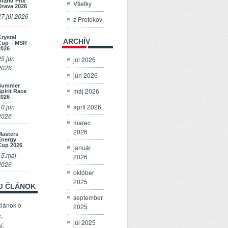
Brand Prix
Všetky
Orava 2026
27.júl 2026
z Pretekov
Crystal
ARCHÍV
Cup – MSR
2026
25.jún
júl 2026
2026
jún 2026
Summer
máj 2026
Spirit Race
2026
apríl 2026
10.jún
2026
marec
2026
Masters
Energy
Cup 2026
január
15.máj
2026
2026
október
2025
OJ ČLÁNOK
september
článok o
2025
,
júl 2025
í,