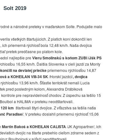
Solt 2019
rodné a národné preteky v maďarskom Solte. Podujatie malo
erila všetkých štartujúcich. Z piatich koní dokončil len
 ich priemerná rýchlosť bola 12,48 km/h. Naša dvojica
žiaľ pretek predčasne po piatom kole.
adol najlepšie pre
Vieru Smolinskú s koňom ZUBI /Jšk PS
chlosťou 16,55 km/h. Ďalšia Slovenka v cieli jazdí za Monty
končili na deviatej priečke
priemernou rýchlosťou 14,87
rová a KOHEILAN VIII-34 SK
/Horskí jazdci/
, dvojica
ýchlosťou 13,96 km/h. Šťastie tentokrát nemali Lucia
tek pred posledným kolom, Alexandra Drábiková
kontrole pre nepravidelnosť chodov. Z úspechu sa tešilo 15
 Boulbol a HALIMA v preteku neodštartovali.
 120 km
štartovali štyri dvojice. Z víťazstva sa tešila naša
nč Paradise/
. V preteku dosiahli priemernú rýchlosť 15,06
ke
Martin Bakoš a KOHEILAN CALISTA
/JK Agropartner/, ich
 deviatich dvojíc na štarte prebehlo cieľom zdrarne sedem z
iruz Boulbolová v súťaži neodštartovali.