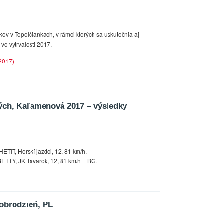
v v Topolčiankach, v rámci ktorých sa uskutočnia aj
vo vytrvalosti 2017.
2017)
ch, Kaľamenová 2017 – výsledky
TIT, Horskí jazdci, 12, 81 km/h.
BETTY, JK Tavarok, 12, 81 km/h + BC.
obrodzień, PL