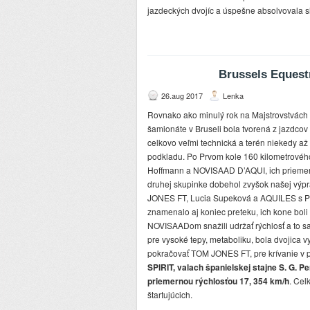
jazdeckých dvojíc a úspešne absolvovala sl
Brussels Equest
26.aug 2017
Lenka
Rovnako ako minulý rok na Majstrovstvách 
šamionáte v Bruseli bola tvorená z jazdcov 
celkovo veľmi technická a terén niekedy až
podkladu. Po Prvom kole 160 kilometrového 
Hoffmann a NOVISAAD D’AQUI, ich priemern
druhej skupinke dobehol zvyšok našej výp
JONES FT, Lucia Supeková a AQUILES s P
znamenalo aj koniec preteku, ich kone boli
NOVISAADom snažili udržať rýchlosť a to s
pre vysoké tepy, metaboliku, bola dvojica v
pokračovať TOM JONES FT, pre krívanie v pr
SPIRIT, valach španielskej stajne S. G. 
priemernou rýchlosťou 17, 354 km/h
. Cel
štartujúcich.