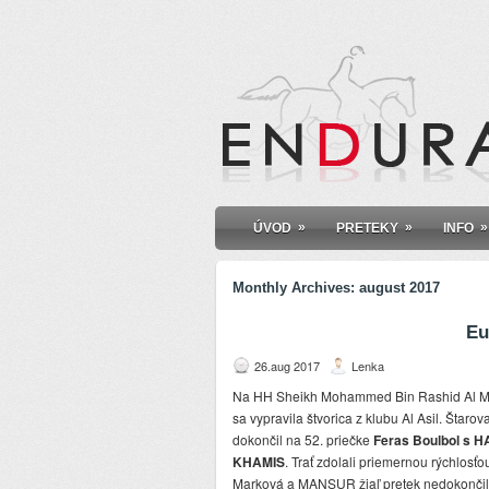
»
»
»
ÚVOD
PRETEKY
INFO
Monthly Archives:
august 2017
Eu
26.aug 2017
Lenka
Na HH Sheikh Mohammed Bin Rashid Al Ma
sa vypravila štvorica z klubu Al Asil. Štaro
dokončil na 52. priečke
Feras Boulbol s H
KHAMIS
. Trať zdolali priemernou rýchlos
Marková a MANSUR žiaľ pretek nedokončili p