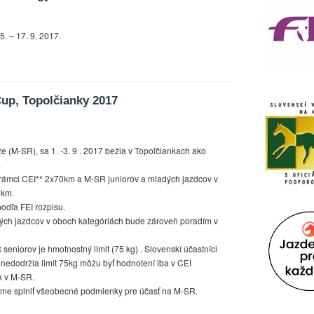
. – 17. 9. 2017.
Cup, Topolčianky 2017
e (M-SR), sa 1. -3. 9 . 2017 bežia v Topoľčiankach ako
.
rámci CEI** 2x70km a M-SR juniorov a mladých jazdcov v
0km.
odľa FEI rozpisu.
ých jazdcov v oboch kategóriách bude zároveň poradím v
eniorov je hmotnostný limit (75 kg) . Slovenskí účastníci
í nedodržia limit 75kg môžu byť hodnotení iba v CEI
ak v M-SR.
jme splniť všeobecné podmienky pre účasť na M-SR.