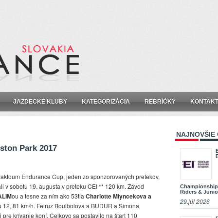
JAZDECKÉ KLUBY
KATEGORIZÁCIA
REBRÍČKY
KONTAK
NAJNOVŠIE
ston Park 2017
ktoum Endurance Cup, jeden zo sponzorovaných pretekov,
vali v sobotu 19. augusta v preteku CEI ** 120 km. Závod
Championship
Riders & Junio
ALIM
ou a tesne za ním ako 53tia
Charlotte Mlyncekova a
29.júl 2026
ťou 12, 81 km/h. Feiruz Boulbolova a BUDUR a Simona
re krívanie koní. Celkovo sa postavilo na štart 110