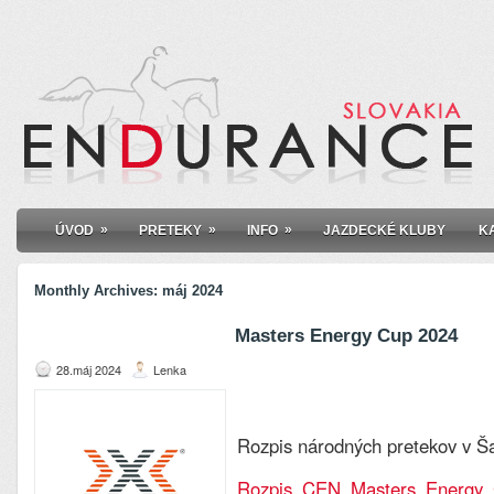
»
»
»
ÚVOD
PRETEKY
INFO
JAZDECKÉ KLUBY
K
Monthly Archives:
máj 2024
Masters Energy Cup 2024
28.máj 2024
Lenka
Rozpis národných pretekov v Š
Rozpis_CEN_Masters_Energy_