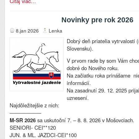
Čitaj viac…
Novinky pre rok 2026
8.jan 2026
Lenka
Dobrý deň priatelia vytrvalosti (
Slovensku).
V prvom rade by som Vám chcel
dobré do Nového roku.
Na začiatku roka prinášame nie
informácií.
Na zasadnutí 29. 12. 2025 prija
uznesení.
Najdôležitejšie z nich:
——————
M-SR 2026
sa uskutoční 7. – 8. 8. 2026 v Mošovciach.
SENIORI- CEI**120
JUN. & ML. JAZDCI-CEI*100