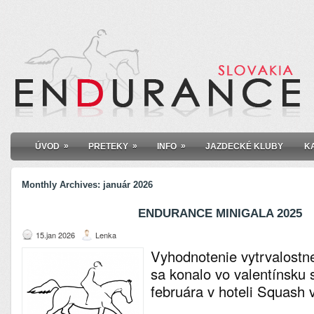
»
»
»
ÚVOD
PRETEKY
INFO
JAZDECKÉ KLUBY
K
Monthly Archives:
január 2026
ENDURANCE MINIGALA 2025
15.jan 2026
Lenka
Vyhodnotenie vytrvalostn
sa konalo vo valentínsku 
februára v hoteli Squash v