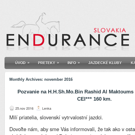
»
»
»
ÚVOD
PRETEKY
INFO
JAZDECKÉ KLUBY
K
Monthly Archives:
november 2016
Pozvanie na H.H.Sh.Mo.Bin Rashid Al Maktoums
CEI*** 160 km.
25.nov 2016
Lenka
Milí priatelia, slovenskí vytrvalostní jazdci.
Dovoľte nám, aby sme Vás informovali, že tak ako v ost