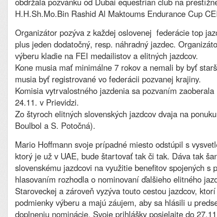
obdržala pozvánku od Dubai equestrian club na prestížn
H.H.Sh.Mo.Bin Rashid Al Maktoums Endurance Cup CEI
Organizátor pozýva z každej oslovenej federácie top jaz
plus jeden dodatočný, resp. náhradný jazdec. Organizátor
výberu kladie na FEI medailistov a elitných jazdcov.
Kone musia mať minimálne 7 rokov a nemali by byť starš
musia byť registrované vo federácii pozvanej krajiny.
Komisia vytrvalostného jazdenia sa pozvaním zaoberala 
24.11. v Prievidzi.
Zo štyroch elitných slovenských jazdcov dvaja na ponuku 
Boulbol a S. Potočná).
Mario Hoffmann svoje prípadné miesto odstúpil s vysvet
ktorý je už v UAE, bude štartovať tak či tak. Dáva tak š
slovenskému jazdcovi na využitie benefitov spojených s
hlasovaním rozhodla o nominovaní ďalšieho elitného jaz
Staroveckej a zároveň vyzýva touto cestou jazdcov, ktorí
podmienky výberu a majú záujem, aby sa hlásili u preds
doplneniu nominácie. Svoje prihlášky posielajte do 27.1