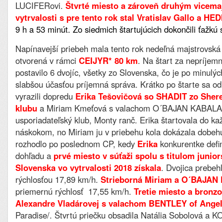
LUCIFERovi.
Štvrté miesto a zároveň druhým vicema
vytrvalosti s pre tento rok stal Vratislav Gallo a HE
9 h a 53 minút
. Zo siedmich štartujúcich dokončili ťažkú 
Napínavejší priebeh mala tento rok nedeľná majstrovská 
otvorená v rámci
CEIJYR* 80 km
. Na štart za nepríjem
postavilo 6 dvojíc, všetky zo Slovenska, čo je po minulý
slabšou účasťou príjemná správa. Krátko po štarte sa od 
vyrazili dopredu
Erika Tešovičová so SHADIT zo Sher
klubu
a Miriam Kmeťová s valachom O´BAJAN KABALA. 
usporiadateľský klub, Monty ranč. Erika štartovala do ka
náskokom, no Miriam ju v priebehu kola dokázala dobehú
rozhodlo po poslednom CP, kedy
Erika
konkurentke defin
dohľadu a
prvé miesto v súťaži spolu s titulom junio
Slovenska vo vytrvalosti 2018 získala
. Dvojica prebeh
rýchlosťou 17,89 km/h.
Strieborná Miriam a O´BAJA
priemernú rýchlosť 17,55 km/h.
Tretie miesto a bronzo
Alexandre Vladárovej s valachom BENTLEY of Ange
Paradise/. Štvrtú priečku obsadila Natália Sobolová a K