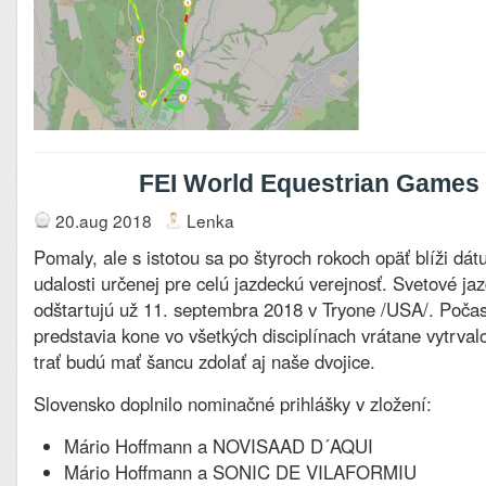
FEI World Equestrian Games
20.aug 2018
Lenka
Pomaly, ale s istotou sa po štyroch rokoch opäť blíži dát
udalosti určenej pre celú jazdeckú verejnosť. Svetové ja
odštartujú už 11. septembra 2018 v Tryone /USA/. Počas
predstavia kone vo všetkých disciplínach vrátane vytrval
trať budú mať šancu zdolať aj naše dvojice.
Slovensko doplnilo nominačné prihlášky v zložení:
Mário Hoffmann a NOVISAAD D´AQUI
Mário Hoffmann a SONIC DE VILAFORMIU