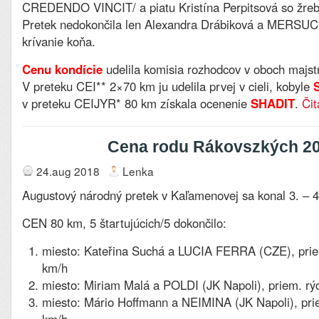
CREDENDO VINCIT/ a piatu Kristína Perpitsová so ž
Pretek nedokončila len Alexandra Drábiková a MERSUCH
krívanie koňa.
Cenu kondície
udelila komisia rozhodcov v oboch majst
V preteku CEI** 2×70 km ju udelila prvej v cieli, kobyle
v preteku CEIJYR* 80 km získala ocenenie
SHADIT
.
Čit
Cena rodu Rákovszkých 2
24.aug 2018
Lenka
Augustový národný pretek v Kaľamenovej sa konal 3. – 4
CEN 80 km, 5 štartujúcich/5 dokončilo:
miesto: Kateřina Suchá a LUCIA FERRA (CZE), priem
km/h
miesto: Miriam Malá a POLDI (JK Napoli), priem. rý
miesto: Mário Hoffmann a NEIMINA (JK Napoli), prie