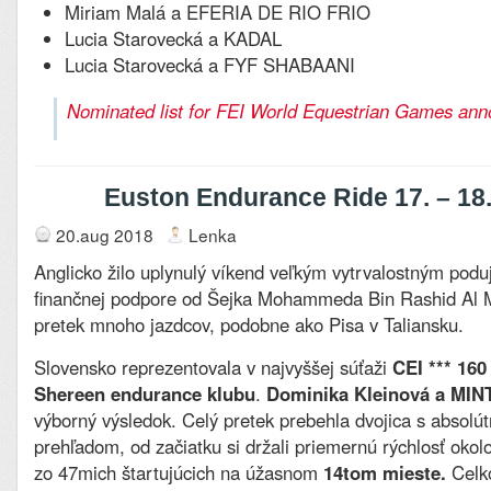
Miriam Malá a EFERIA DE RIO FRIO
Lucia Starovecká a KADAL
Lucia Starovecká a FYF SHABAANI
Nominated list for FEI World Equestrian Games an
Euston Endurance Ride 17. – 18.
20.aug 2018
Lenka
Anglicko žilo uplynulý víkend veľkým vytrvalostným pod
finančnej podpore od Šejka Mohammeda Bin Rashid Al M
pretek mnoho jazdcov, podobne ako Pisa v Taliansku.
Slovensko reprezentovala v najvyššej súťaži
CEI *** 16
Shereen endurance klubu
.
Dominika Kleinová a MI
výborný výsledok. Celý pretek prebehla dvojica s absolút
prehľadom, od začiatku si držali priemernú rýchlosť okol
zo 47mich štartujúcich na úžasnom
14tom mieste.
Celk