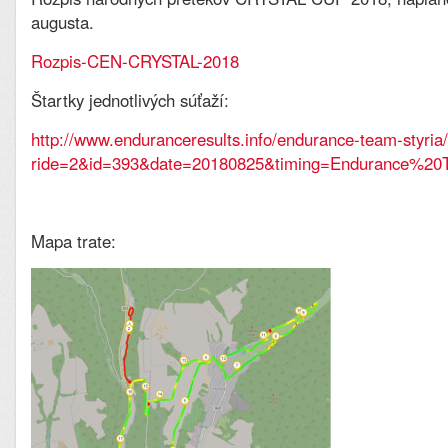
augusta.
Rozpis-CEN-CRYSTAL-2018
Štartky jednotlivých súťaží:
http://www.enduranceresults.info/endurance-team-styria/
ride=2&id=393&date=20180825&timing=Endurance%20T
Mapa trate: