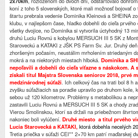
2x70km
, rozloženom do dvoch dní, odštartovalo dohrom
koní z toho 5 slovenských, ktoré mali možnosť bojovať o t
štartu prebrala vedenie Dominika Kleinová a SHEINA z
klubu, v najlepšom čase, hladko dobehli do cieľa prvého 
všetky dvojice, no Dominika si vytvorila úctyhodný 13 m
druhú Luciu Rovnú s kobylou MERSUCH III 5 SK z Monty
Staroveckú a KATAKI z JŠK PS Farm Sv. Jur. Druhý deň
zhoršeným počasím, neustálim mrholením striedaným da
mokrá a na niektorých miestach hlboká.
Dominika a SH
nepoľavili a dobehli do cieľa víťazne s náskokom. A
získali titul Majstra Slovenska seniorov 2018, prvé m
medzinárodnej súťaži
. Ich celkový čas na trati bol 8 h 
zvyšku súťažiacich sa poradie upravilo po druhom kole, 
sebou už 120 kilometrov. Problémy s metabolikou a nep
zastavili Luciu Rovnú a MERSUCH III 5 SK a chody zradi
Vierou Smolinskou, ktorí sa držali na priebežnom štvrto
nakoniec boli vylúčení.
Druhé miesto a titul prvého vi
Lucia Starovecká a KATAKI,
ktorá dobehla necelých 20
Tretia priečka v súťaži CEI** 2×70 km patrí maďarskej dv