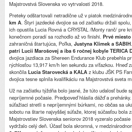
Majstrovstvá Slovenska vo vytrvalosti 2018.
Preteky odštartovali netradične už v piatok medzinárod
km A
. Štyri jazdecké dvojice sa od začiatku držali spolu
ich opustila Lucia Rovná a CRYSTAL /Monty ranč/ pre kr
konečnom poradí sa rozhodlo až vo finishi.
Prvé miesto
zahraničná štartujúca, Poľka,
Justyna Klimek a SABIH
patrí Lucii Marošovej a iba 6 ročnej kobyle TERIC
dvojica jazdiaca za Shereen Endurance Klub prebehla p
rýchlosťou 13,917 km/h len sekundu za víťazkou. Hneď za 
skončila
Lucia Starovecká a KALA
z klubu JŠK PS Farm
dvojica tesne splnila kvalifikáciu na Majstrovstvá sveta 
Už na začiatku týždňa bolo jasné, že túto udalosť bude 
nepríjemné počasie. Predpoveď hlásila dážď a prehánky.
súťažiaci stretli s nepríjemnými búrkami, no občas sa uká
sobotu na štarte najvyššej súťaže, ktorej súčasťou bola 
Majstrovstiev Slovenska seniorov 2018 vyzeralo počasie
vydržalo celý deň. Účasť bola skromná, v medzinárodn