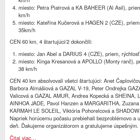
km/h
miesto: Petra Piatrová a KA BAHEER (Al Asil), priem
km/h
miesto: Kateřina Kučerová a HAGEN 2 (CZE), priem.
35km/h
CEN 60 km, 4 štartujúci/2 dokončili:
miesto: Jan Abel a DARIUS 4 (CZE), priem, rýchlosť
miesto: Kinga Kresanová a APOLLO (Monty ranč), pr
38 km/h
CEN 40 km absolvovali všetci štartujúci: Anet Čaplovič
Barbora Almášiová a GAZAL V-19, Peter Ondrejka GAZA
Valicová a GAZAL AMUR, Andrea Kopecká a SHEINA, L
AINHOA JADE, Pavol Hanzen a MARGARITHA, Zuzana 
KARMAH LE SOLEIL, Viktória Pohorelcová a SHADO
Napriek horúcemu počasiu prebiehali bezproblémovo a už
deň. Ďakujeme organizátorom a gratulujeme úspešným.
Čitaj viac…