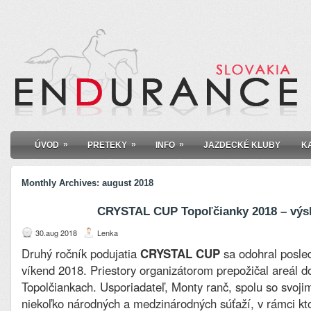
»
»
»
ÚVOD
PRETEKY
INFO
JAZDECKÉ KLUBY
K
Monthly Archives:
august 2018
CRYSTAL CUP Topoľčianky 2018 – výs
30.aug 2018
Lenka
Druhý ročník podujatia
CRYSTAL CUP
sa odohral posle
víkend 2018. Priestory organizátorom prepožičal areál d
Topolčiankach. Usporiadateľ, Monty ranč, spolu so svojimi
niekoľko národných a medzinárodných súťaží, v rámci kto