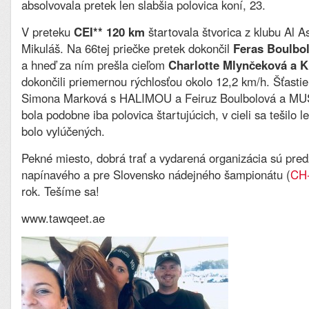
absolvovala pretek len slabšia polovica koní, 23.
V preteku
CEI** 120 km
štartovala štvorica z klubu Al As
Mikuláš. Na 66tej priečke pretek dokončil
Feras Boulbo
a hneď za ním prešla cieľom
Charlotte Mlynčeková a
dokončili priemernou rýchlosťou okolo 12,2 km/h. Šťastie
Simona Marková s HALIMOU a Feiruz Boulbolová a M
bola podobne iba polovica štartujúcich, v cieli sa tešilo l
bolo vylúčených.
Pekné miesto, dobrá trať a vydarená organizácia sú pre
napínavého a pre Slovensko nádejného šampionátu (
CH
rok. Tešíme sa!
www.tawqeet.ae