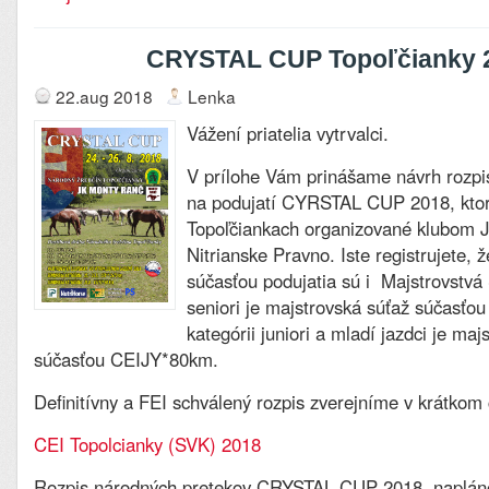
CRYSTAL CUP Topoľčianky 
22.aug 2018
Lenka
Vážení priatelia vytrvalci.
V prílohe Vám prinášame návrh rozpi
na podujatí CYRSTAL CUP 2018, ktor
Topoľčiankach organizované klubo
Nitrianske Pravno. Iste registrujete, ž
súčasťou podujatia sú i Majstrovstvá 
seniori je majstrovská súťaž súčasťo
kategórii juniori a mladí jazdci je maj
súčasťou CEIJY*80km.
Definitívny a FEI schválený rozpis zverejníme v krátkom
CEI Topolcianky (SVK) 2018
Rozpis národných pretekov CRYSTAL CUP 2018, napláno