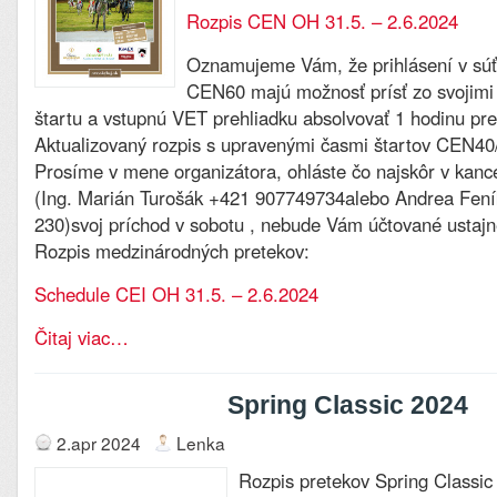
Rozpis CEN OH 31.5. – 2.6.2024
Oznamujeme Vám, že prihlásení v sú
CEN60 majú možnosť prísť zo svojimi
štartu a vstupnú VET prehliadku absolvovať 1 hodinu pr
Aktualizovaný rozpis s upravenými časmi štartov CEN4
Prosíme v mene organizátora, ohláste čo najskôr v kance
(Ing. Marián Turošák +421 907749734alebo Andrea Fen
230)svoj príchod v sobotu , nebude Vám účtované ustaj
Rozpis medzinárodných pretekov:
Schedule CEI OH 31.5. – 2.6.2024
Čitaj viac…
Spring Classic 2024
2.apr 2024
Lenka
Rozpis pretekov Spring Classic