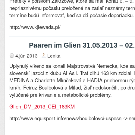
Preteky v poľskom Zakrzowe, ktoré sa mali konať 6. – 9. 6
nepriaznivému počasiu preložené na zatiaľ neznámy te
termíne budú informovať, keď sa dá počasie doporiadku.
http://www.kjlewada.pl/
Paaren im Glien 31.05.2013 – 02
4.jún 2013
Lenka
Uplynulý víkend sa konali Majstrovstvá Nemecka, kde sa 
slovenskí jazdci z klubu Al Asil. Trať dlhú 163 km zdolal
MEDINA a Charlotte Mlinčeková a HADIA priebernou rýc
km/h. Feiruz Boulbolová a Milad, žiaľ nedokončili, po dr
vylúčené pre krívanie a metabolické problémy.
Glien_DM_2013_CEI_163KM
http://www.equisport.info/news/boulbolovci-uspesni-v-n