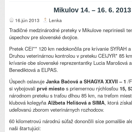
Mikulov 14. – 16. 6. 2013
16.jún 2013
Lenka
Tradičné medzinárodné preteky v Mikulove nepriniesli te
úspechov pre slovenské dvojice.
Pretek CEI** 120 km nedokončila pre krívanie SYRAH a
Druhou veterinárnou kontrolou v preteku CEIJYR* 85 km 
krívanie obe slovenské reprezentantky Lucia Marošov
Benediktová a ELPAS.
Úspech oslavuje
Janka Bačová a SHAGYA XXVII – 1
/F
si vybojovali
prvé miesto
s priemernou rýchlosťou
15, 5
národnom preteku s traťou dlhou 85 km, na treťom mieste
klubová kolegyňa
Alžbeta Helišová a SIMA
, ktorá získa
udeľovanú zborom veterinárnych rozhodcov.
60 kilometrovú národnú súťaž donončili síce pomalšie al
naši štartujúci: