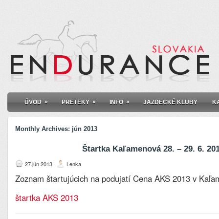
»
»
»
ÚVOD
PRETEKY
INFO
JAZDECKÉ KLUBY
K
Monthly Archives:
jún 2013
Štartka Kaľamenová 28. – 29. 6. 20
27.jún 2013
Lenka
Zoznam štartujúcich na podujatí Cena AKS 2013 v Kaľa
štartka AKS 2013