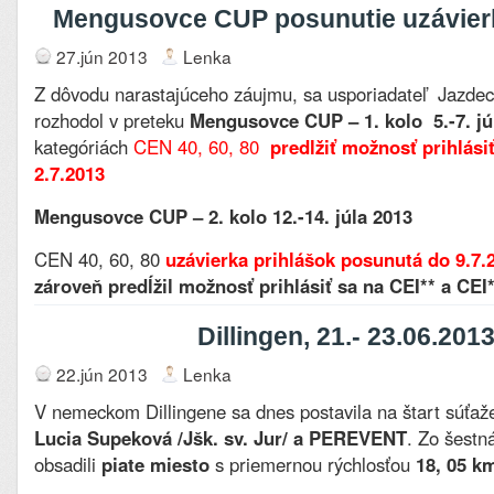
Mengusovce CUP posunutie uzávierk
27.jún 2013
Lenka
Z dôvodu narastajúceho záujmu, sa usporiadateľ Jazde
rozhodol v preteku
Mengusovce CUP – 1. kolo 5.-7. j
kategóriách
CEN 40, 60, 80
predlžiť možnosť prihlási
2.7.2013
Mengusovce CUP – 2. kolo
12.-14. júla 2013
CEN 40, 60, 80
uzávierka prihlášok posunutá do 9.7.
zároveň predĺžil možnosť prihlásiť sa na CEI** a CEI
Dillingen, 21.- 23.06.201
22.jún 2013
Lenka
V nemeckom Dillingene sa dnes postavila na štart súťa
Lucia Supeková /Jšk. sv. Jur/ a PEREVENT
. Zo šestná
obsadili
piate miesto
s priemernou rýchlosťou
18, 05 k