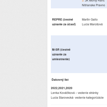
3.
JK Monty Ranč
Nitrianske Pravno
REPRE (čestné
Martin Gallo
uznanie za účasť)
Lucia Marošová
M-SR (čestné
uznanie za
umiestnenie)
Ďakovný list
2022,2021,2020
Lenka Kováčiková – vedenie stránky
Lucia Starovecká- vedenie kategorizácie