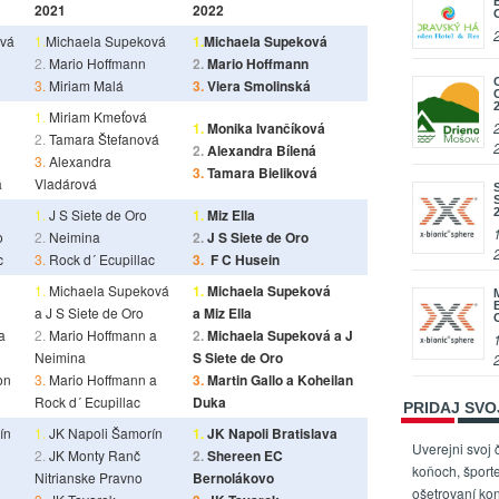
2021
2022
ová
1.
Michaela Supeková
1.
Michaela Supeková
2.
Mario Hoffmann
2.
Mario Hoffmann
3.
Miriam Malá
3.
Viera Smolinská
1.
Miriam Kmeťová
1.
Monika Ivančíková
2.
Tamara Štefanová
2.
Alexandra Bílená
3.
Alexandra
3.
Tamara Bieliková
á
Vladárová
1.
J S Siete de Oro
1.
Miz Ella
o
2.
Neimina
2.
J S Siete de Oro
c
3.
Rock d´ Ecupillac
3.
F C Husein
1.
Michaela Supeková
1.
Michaela Supeková
a J S Siete de Oro
a Miz Ella
a
2.
Mario Hoffmann a
2.
Michaela Supeková a J
Neimina
S Siete de Oro
on
3.
Mario Hoffmann a
3.
Martin Gallo a Koheilan
Rock d´ Ecupillac
Duka
PRIDAJ SV
ín
1.
JK Napoli Šamorín
1.
JK Napoli Bratislava
Uverejni svoj 
2.
JK Monty Ranč
2.
Shereen EC
koňoch, športe
Nitrianske Pravno
Bernolákovo
ošetrovaní kon