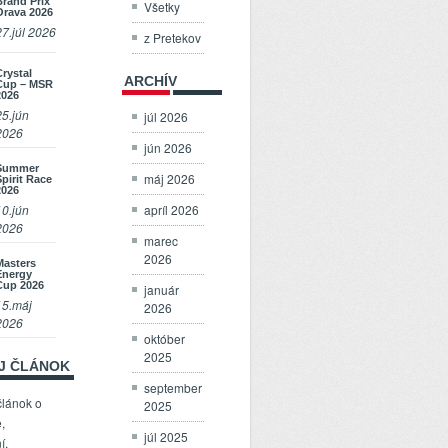
Brand Prix
Všetky
Orava 2026
27.júl 2026
z Pretekov
Crystal
ARCHÍV
Cup – MSR
2026
25.jún
júl 2026
2026
jún 2026
Summer
máj 2026
Spirit Race
2026
apríl 2026
10.jún
2026
marec
2026
Masters
Energy
Cup 2026
január
15.máj
2026
2026
október
2025
OJ ČLÁNOK
september
článok o
2025
,
júl 2025
í,