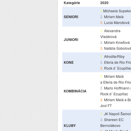
Kategórie
2020
1.
Michaela Supek
SENIORI
2.
Miriam Malá
3.
Lucia Marošová
1.
Alexandra
Vladárová
JUNIORI
2.
Miriam Kmeťová
3.
Natália Sobolov
1.
Afrodite/Riby
KONE
2.
Eferia de Rio Fri
3.
Rock d´ Ecupilla
1.
Miriam Malá
a Eferia de Rio Frio
2.
Mario Hoffmann 
KOMBINÁCIA
Rock d´ Ecupillac
3.
Miriam Malá a B
Jovi FT
1.
JK Napoli Šamor
2.
Shereen EC
KLUBY
Bernolákovo