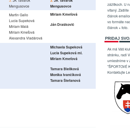
3.
JK Tavarok
3.
JK Tavarok
zážitkoch. U n
Mengusovce
Mengusovce
vítaný. Zašlite
Miriam Kmeťová
Martin Gallo
článok email
Lucia Supeková
vo formáte na
Ján Draškovič
Miriam Malá
článok + foto.
Miriam Kmeťová
Alexandra Vladárová
PRIDAJ SVO
Michaela Supeková
Ak má Váš kl
Lucia Supeková ml.
stránku, radi 
Miriam Kmeťová
umiestnime v
"ŠPORTOVÉ K
Tamara Bieliková
Kontaktujte L
Monika Ivančíková
Tamara Štefanová