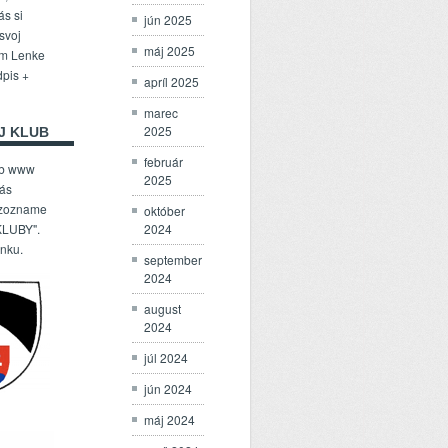
ás si
jún 2025
 svoj
máj 2025
om Lenke
dpis +
apríl 2025
marec
2025
J KLUB
február
ub www
2025
Vás
 zozname
október
2024
LUBY".
enku.
september
2024
august
2024
júl 2024
jún 2024
máj 2024