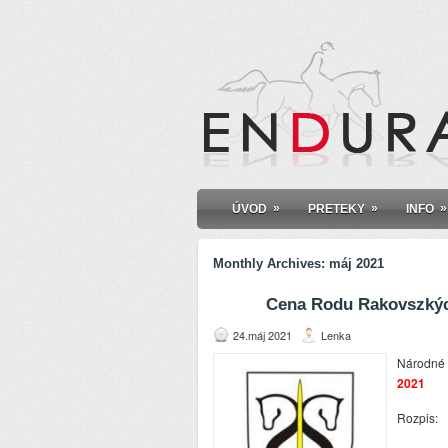
»
»
»
ÚVOD
PRETEKY
INFO
Monthly Archives:
máj 2021
Cena Rodu Rakovszký
24.máj 2021
Lenka
Národné 
2021
Rozpis: