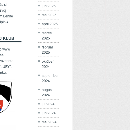
ás si
jún 2025
 svoj
máj 2025
om Lenke
dpis +
apríl 2025
marec
2025
J KLUB
február
ub www
2025
Vás
 zozname
október
2024
LUBY".
enku.
september
2024
august
2024
júl 2024
jún 2024
máj 2024