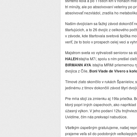
štvrtého kola a po 116tich km v nohách mie
tri minúty, ale po absolvovaní veteriny po 
absolvovať nezvládol, zradila ho metabolik
Našim dvojiciam sa ťažký závod dokončiť n
štartujúcich, a to 26 dvojíc z celkového po
v závode, kde štartovala svetová špička moh
veriť, že to bolo v prospech celej veci a vyhr
Majstrom sveta vo vytrvalosti seniorov sa st
HALEH
/stajňa M7/, spolu s ním prešiel ci
BIRMANN AYA
/stajňa MRM/ priemernou rý
dvojica z Čile,
Boni Viade de Vivero s ko
Tímové zlato skončilo v rukách Španielov, st
jedinému z tímov dokončili závod štyri dvoji
Pre mňa stojí za zmienku aj 19ta priečka. 
ktorý popri iných úspechoch, ako napríklad
úžasný výkon. V jeho podaní 12tu trojhvie
Uvidíme, čím nás prekvapí nabudúce.
Všetkým úspešným gratulujeme, našej repr
prajeme veľa síl do podobných veľkolepých 