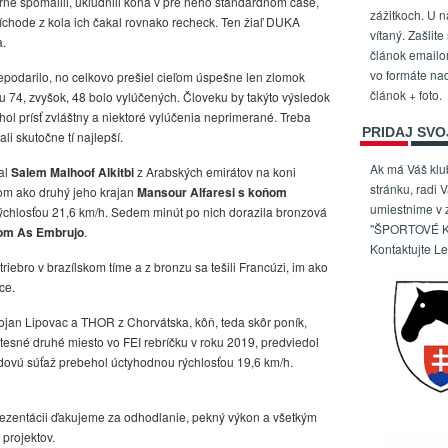
rne spomalili, ukľudnili koňa v pre neho štandardnom čase,
zážitkoch. U n
príchode z kola ich čakal rovnako recheck. Ten žiaľ DUKA
vítaný. Zašlite
a.
článok email
vo formáte na
epodarilo, no celkovo prešiel cieľom úspešne len zlomok
článok + foto.
čtu 74, zvyšok, 48 bolo vylúčených. Človeku by takýto výsledok
ol prísť zvláštny a niektoré vylúčenia neprimerané. Treba
PRIDAJ SVO
ali skutočne tí najlepší.
Ak má Váš kl
al
Salem Malhoof Alkitbi
z Arabských emirátov na koni
stránku, radi 
eľom ako druhý jeho krajan
Mansour Alfaresi s koňom
umiestnime v
chlosťou 21,6 km/h. Sedem minút po nich dorazila bronzová
"ŠPORTOVÉ K
ňom As Embrujo
.
Kontaktujte L
riebro v brazílskom tíme a z bronzu sa tešili Francúzi, im ako
ce.
Bojan Lipovac a THOR z Chorvátska, kôň, teda skôr poník,
 tesné druhé miesto vo FEI rebríčku v roku 2019, predviedol
zdovú súťaž prebehol úctyhodnou rýchlosťou 19,6 km/h.
ezentácii ďakujeme za odhodlanie, pekný výkon a všetkým
projektov.