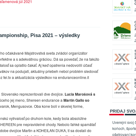
aľamenová júl 2021
mpionship, Pisa 2021 – výsledky
lho očakávané Majstrovstvá sveta zvládol organizátor
erfektne a s adekvátnou gráciou. Dá sa povedať, že na takúto
alosť sa oplatilo čakať. Aj keď opatrenia nedovolili účasť
ivákov na podujatí, aktuálny priebeh nebol problém sledovať
z fei.tv a aktualizácia výsledkov na enduranceonline.it
 Slovensko reprezentovali dve dvojice.
Lucia Marošová s
úceho jej meno, Shereen endurance a
Martin Gallo so
varok, Mengusovce. Oba kone boli v skvelej forme,
PRIDAJ SV
nskú vytrvalosť po druhom kole, kedy bola absolútne
Uverejni svoj 
SHEREEN pre nepravidelné chody. Nebolo ľahké spamätať
koňoch, športe
podobe dvojice Martin a KOHEILAN DUKA, tí sa dostali do
ošetrovaní kon