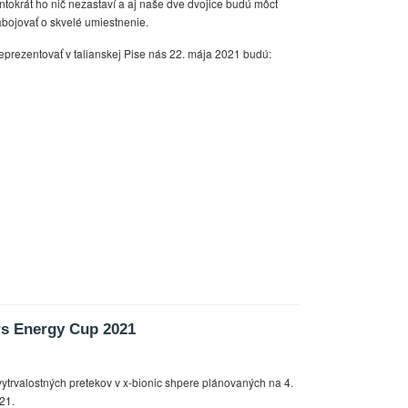
ntokrát ho nič nezastaví a aj naše dve dvojice budú môcť
abojovať o skvelé umiestnenie.
eprezentovať v talianskej Pise nás 22. mája 2021 budú:
s Energy Cup 2021
ytrvalostných pretekov v x-bionic shpere plánovaných na 4.
021.