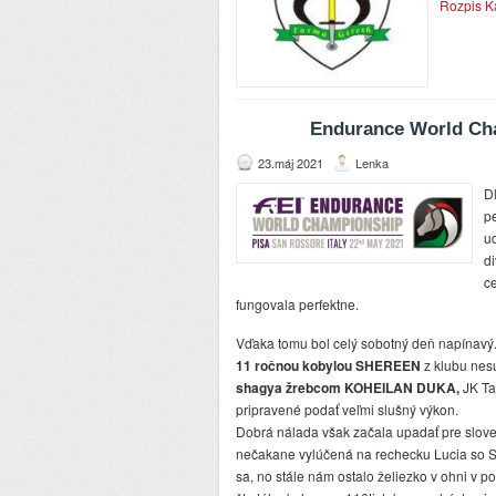
Rozpis K
Endurance World Cha
23.máj 2021
Lenka
D
p
ud
d
ce
fungovala perfektne.
Vďaka tomu bol celý sobotný deň napínavý.
11 ročnou kobylou SHEREEN
z klubu nes
shagya žrebcom KOHEILAN DUKA,
JK Ta
pripravené podať veľmi slušný výkon.
Dobrá nálada však začala upadať pre slove
nečakane vylúčená na rechecku Lucia so 
sa, no stále nám ostalo želiezko v ohni v 