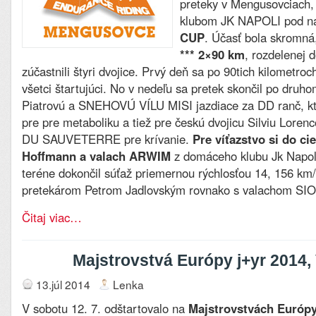
preteky v Mengusovciach,
klubom JK NAPOLI pod 
CUP
. Účasť bola skromná
*** 2×90 km
, rozdelenej 
zúčastnili štyri dvojice. Prvý deň sa po 90tich kilometroch
všetci štartujúci. No v nedeľu sa pretek skončil po druho
Piatrovú a SNEHOVÚ VÍLU MISI jazdiace za DD ranč, kto
pre pre metaboliku a tiež pre českú dvojicu Silviu Lore
DU SAUVETERRE pre krívanie.
Pre víťazstvo si do cie
Hoffmann a valach ARWIM
z domáceho klubu Jk Napol
teréne dokončil súťaž priemernou rýchlosťou 14, 156 km
pretekárom Petrom Jadlovským rovnako s valachom S
Čitaj viac…
Majstrovstvá Európy j+yr 2014,
13.júl 2014
Lenka
V sobotu 12. 7. odštartovalo na
Majstrovstvách Európy