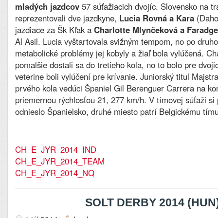
mladých jazdcov
57 súťažiacich dvojíc. Slovensko na tr
reprezentovali dve jazdkyne,
Lucia Rovná a Kara
(Daho
jazdiace za Šk Kľak a
Charlotte Mlynčeková a Faradge
Al Asil. Lucia vyštartovala svižným tempom, no po druhom
metabolické problémy jej kobyly a žiaľ bola vylúčená. Cha
pomalšie dostali sa do tretieho kola, no to bolo pre dvoj
veterine boli vylúčení pre krívanie. Juniorský titul Majst
prvého kola vedúci Španiel Gil Berenguer Carrera na kon
priemernou rýchlosťou 21, 277 km/h. V tímovej súťaži si
odnieslo Španielsko, druhé miesto patrí Belgickému tímu 
CH_E_JYR_2014_IND
CH_E_JYR_2014_TEAM
CH_E_JYR_2014_NQ
SOLT DERBY 2014 (HUN