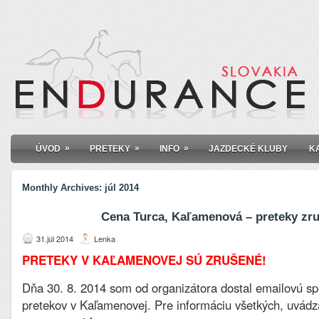
»
»
»
ÚVOD
PRETEKY
INFO
JAZDECKÉ KLUBY
K
Monthly Archives:
júl 2014
Cena Turca, Kaľamenová – preteky zr
31.júl 2014
Lenka
PRETEKY V KAĽAMENOVEJ SÚ ZRUŠENÉ!
Dňa 30. 8. 2014 som od organizátora dostal emailovú sp
pretekov v Kaľamenovej. Pre informáciu všetkých, uvádz