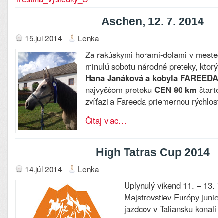
Aschen, 12. 7. 2014
15.júl 2014
Lenka
Za rakúskymi horami-dolami v meste
minulú sobotu národné preteky, ktorý
Hana Janáková a kobyla FAREEDA
najvyššom preteku
CEN 80 km
štarto
zvíťazila Fareeda priemernou rýchlos
Čitaj viac…
High Tatras Cup 2014
14.júl 2014
Lenka
Uplynulý víkend 11. – 13.
Majstrovstiev Európy juni
jazdcov v Taliansku konal