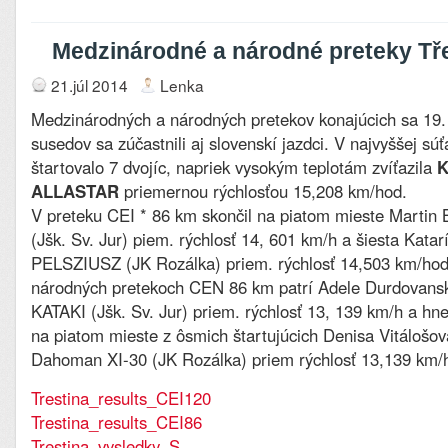
Medzinárodné a národné preteky Tře
21.júl 2014
Lenka
Medzinárodných a národných pretekov konajúcich sa 19. 
susedov sa zúčastnili aj slovenskí jazdci. V najvyššej sú
štartovalo 7 dvojíc, napriek vysokým teplotám zvíťazila
K
ALLASTAR
priemernou rýchlosťou 15,208 km/hod.
V preteku CEI * 86 km skončil na piatom mieste Marti
(Jšk. Sv. Jur) piem. rýchlosť 14, 601 km/h a šiesta Kata
PELSZIUSZ (JK Rozálka) priem. rýchlosť 14,503 km/hod.
národných pretekoch CEN 86 km patrí Adele Durdovansk
KATAKI (Jšk. Sv. Jur) priem. rýchlosť 13, 139 km/h a hn
na piatom mieste z ôsmich štartujúcich Denisa Vitálošo
Dahoman XI-30 (JK Rozálka) priem rýchlosť 13,139 km/
Trestina_results_CEI120
Trestina_results_CEI86
Trestina_vysledky_S