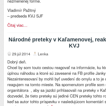
nezmenenej forme.
Vladimír Pažitný
– predseda KVJ SJF
Čitaj viac…
Národné preteky v Kaľamenovej, rea
KVJ
29.júl 2014
Lenka
Dobrý deň.
Chcel by som touto cestou reagovať na informácie, ku k
úplnou náhodou a ktoré sú zavesené na FB profile Janky
Nezainteresovaní by mohli byť uvedení do omylu a to je
reagujem na tomto mieste. Na spomenutom profile som 
organitátora , aby sa jazdci prihlasovali na preteky v Ka
dozvedel, že tieto preteky sú jediné CEN preteky tohto r
keď sa autor tohto príspevku v nasledujúcom komentári sn