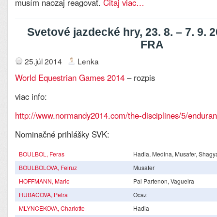
musím naozaj reagovať.
Čitaj viac…
Svetové jazdecké hry, 23. 8. – 7. 9. 
FRA
25.júl 2014
Lenka
World Equestrian Games 2014
– rozpis
viac info:
http://www.normandy2014.com/the-disciplines/5/endura
Nominačné prihlášky SVK:
BOULBOL, Feras
Hadia, Medina, Musafer, Shagy
BOULBOLOVA, Feiruz
Musafer
HOFFMANN, Mario
Pal Partenon, Vagueira
HUBACOVA, Petra
Ocaz
MLYNCEKOVA, Charlotte
Hadia