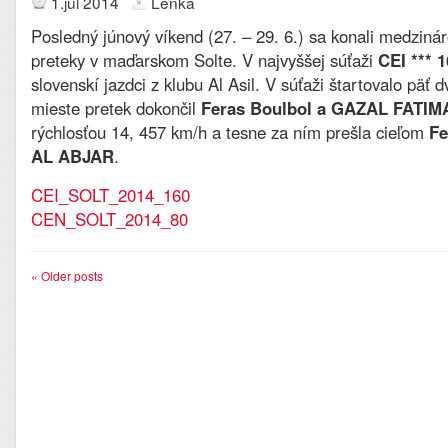
1.júl 2014
Lenka
Posledný júnový víkend (27. – 29. 6.) sa konali medzin
preteky v maďarskom Solte. V najvyššej súťaži
CEI *** 
slovenskí jazdci z klubu Al Asil. V súťaži štartovalo päť d
mieste pretek dokončil
Feras Boulbol a GAZAL FATIM
rýchlosťou 14, 457 km/h a tesne za ním prešla cieľom
Fe
AL ABJAR
.
CEI_SOLT_2014_160
CEN_SOLT_2014_80
«
Older posts