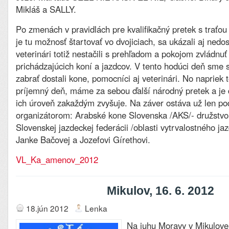
Mikláš a SALLY.
Po zmenách v pravidlách pre kvalifikačný pretek s traťo
je tu možnosť štartovať vo dvojiciach, sa ukázali aj nedos
veterinári totiž nestačili s prehľadom a pokojom zvládnuť
prichádzajúcich koní a jazdcov. V tento hodúci deň sme sa
zabrať dostali kone, pomocníci aj veterinári. No napriek 
príjemný deň, máme za sebou ďalší národný pretek a je 
ich úroveň zakaždým zvyšuje. Na záver ostáva už len po
organizátorom: Arabské kone Slovenska /AKS/- družstvo
Slovenskej jazdeckej federácii /oblasti vytrvalostného ja
Janke Bačovej a Jozefovi Gírethovi.
VL_Ka_amenov_2012
Mikulov, 16. 6. 2012
18.jún 2012
Lenka
Na juhu Moravy v Mikulove