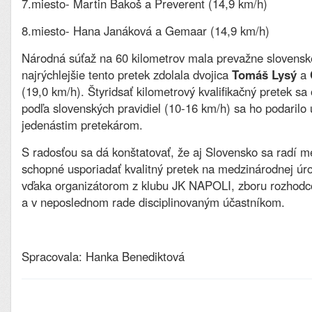
7.miesto- Martin Bakoš a Preverent (14,9 km/h)
8.miesto- Hana Janáková a Gemaar (14,9 km/h)
Národná súťaž na 60 kilometrov mala prevažne slovensk
najrýchlejšie tento pretek zdolala dvojica
Tomáš Lysý
a
(19,0 km/h). Štyridsať kilometrový kvalifikačný pretek sa
podľa slovenských pravidiel (10-16 km/h) sa ho podarilo
jedenástim pretekárom.
S radosťou sa dá konštatovať, že aj Slovensko sa radí me
schopné usporiadať kvalitný pretek na medzinárodnej úro
vďaka organizátorom z klubu JK NAPOLI, zboru rozhodco
a v neposlednom rade disciplinovaným účastníkom.
Spracovala: Hanka Benediktová