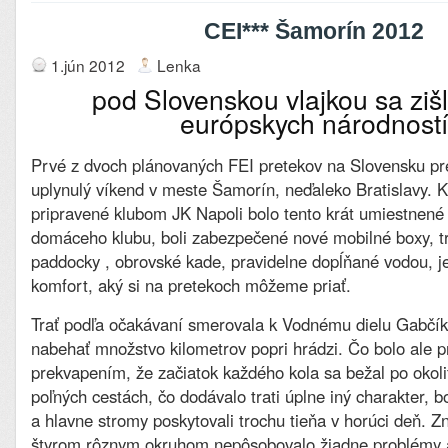
CEI*** Šamorín 2012
1.jún 2012
Lenka
pod Slovenskou vlajkou sa zi
európskych národností
Prvé z dvoch plánovaných FEI pretekov na Slovensku pre
uplynulý víkend v meste Šamorín, neďaleko Bratislavy. 
pripravené klubom JK Napoli bolo tento krát umiestnené
domáceho klubu, boli zabezpečené nové mobilné boxy, t
paddocky , obrovské kade, pravidelne dopĺňané vodou, 
komfort, aký si na pretekoch môžeme priať.
Trať podľa očakávaní smerovala k Vodnému dielu Gabčík
nabehať množstvo kilometrov popri hrádzi. Čo bolo ale 
prekvapením, že začiatok každého kola sa bežal po okoli
poľných cestách, čo dodávalo trati úplne iný charakter, b
a hlavne stromy poskytovali trochu tieňa v horúci deň. Z
štyrom rôznym okruhom nepôsobovalo žiadne problémy a