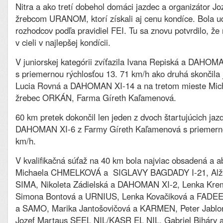
Nitra a ako tretí dobehol domáci jazdec a organizátor Jo
žrebcom URANOM, ktorí získali aj cenu kondíce. Bola 
rozhodcov podľa pravidiel FEI. Tu sa znovu potvrdilo, že 
v cieli v najlepšej kondícii.
V juniorskej kategórii zvíťazila Ivana Repiská a DAHOM
s priemernou rýchlosťou 13. 71 km/h ako druhá skončila 
Lucia Rovná a DAHOMAN XI-14 a na tretom mieste Mich
žrebec ORKÁN, Farma Gíreth Kaľamenová.
60 km pretek dokončil len jeden z dvoch štartujúcich jaz
DAHOMAN XI-6 z Farmy Gíreth Kaľamenová s priemerno
km/h.
V kvalifikačná súťaž na 40 km bola najviac obsadená a ab
Michaela CHMELKOVÁ a SIGLAVY BAGDADY I-21, Alžb
SIMA, Nikoleta Zádielská a DAHOMAN XI-2, Lenka Krem
Simona Bontová a URNIUS, Lenka Kovačiková a FADEE, 
a SAMO, Marika Jantošovičová a KARMEN, Peter Jab
Jozef Martaus SEEL NIL/KASR EL NIL, Gabriel Biháry 