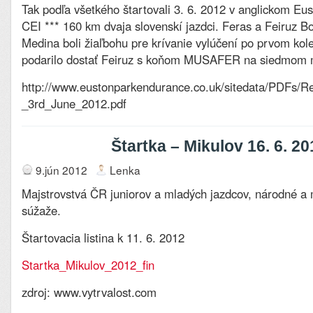
Tak podľa všetkého štartovali 3. 6. 2012 v anglickom Eus
CEI *** 160 km dvaja slovenskí jazdci. Feras a Feiruz Bo
Medina boli žiaľbohu pre krívanie vylúčení po prvom kole
podarilo dostať Feiruz s koňom MUSAFER na siedmom m
http://www.eustonparkendurance.co.uk/sitedata/PDFs/Re
_3rd_June_2012.pdf
Štartka – Mikulov 16. 6. 20
9.jún 2012
Lenka
Majstrovstvá ČR juniorov a mladých jazdcov, národné a
súžaže.
Štartovacia listina k 11. 6. 2012
Startka_Mikulov_2012_fin
zdroj: www.vytrvalost.com