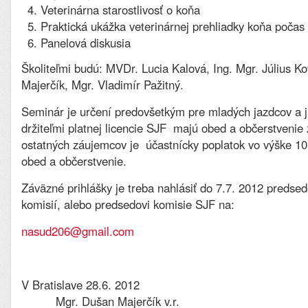
Veterinárna starostlivosť o koňa
Praktická ukážka veterinárnej prehliadky koňa počas
Panelová diskusia
Školiteľmi budú: MVDr. Lucia Kalová, Ing. Mgr. Július K
Majerčík, Mgr. Vladimír Pažitný.
Seminár je určení predovšetkým pre mladých jazdcov a ju
držiteľmi platnej licencie SJF majú obed a občerstvenie
ostatných záujemcov je účastnícky poplatok vo výške 10,
obed a občerstvenie.
Záväzné prihlášky je treba nahlásiť do 7.7. 2012 predse
komisií, alebo predsedovi komisie SJF na:
nasud206@gmail.com
V Bratislave 28.6
Mgr. Dušan Majerčík v.r.