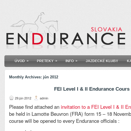
»
»
»
ÚVOD
PRETEKY
INFO
JAZDECKÉ KLUBY
K
Monthly Archives:
jún 2012
FEI Level I & II Endurance Cours
29.jún 2012
admin
Please find attached an
invitation to a FEI Level I & II
be held in Lamotte Beuvron (FRA) form 15 – 18 Novemb
course will be opened to every Endurance officials :