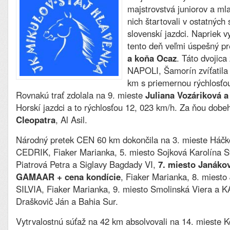
majstrovstvá juniorov a ml
nich štartovali v ostatných 
slovenskí jazdci. Napriek 
tento deň veľmi úspešný p
a koňa Ocaz
. Táto dvojica
NAPOLI, Šamorín zvíťatila
km s priemernou rýchlosťo
Rovnakú trať zdolala na 9. mieste
Juliana Vozáriková
Horskí jazdci a to rýchlosťou 12, 023 km/h. Za ňou dobe
Cleopatra
, Al Asil.
Národný pretek CEN 60 km dokončila na 3. mieste Háčk
CEDRIK, Fiaker Marianka, 5. miesto Sojková Karolína St
Piatrová Petra a Siglavy Bagdady VI,
7. miesto Janáko
GAMAAR + cena kondície
, Fiaker Marianka, 8. miesto
SILVIA, Fiaker Marianka, 9. miesto Smolinská Viera a K
Draškovič Ján a Bahia Sur.
Vytrvalostnú súťaž na 42 km absolvovali na 14. mieste 