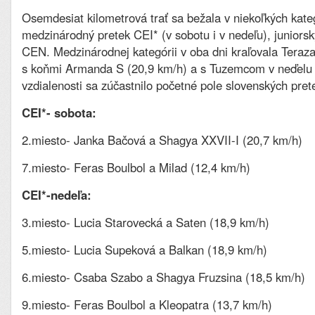
Osemdesiat kilometrová trať sa bežala v niekoľkých kate
medzinárodný pretek CEI* (v sobotu i v nedeľu), juniors
CEN. Medzinárodnej kategórii v oba dni kraľovala Tera
s koňmi Armanda S (20,9 km/h) a s Tuzemcom v neďelu (
vzdialenosti sa zúčastnilo početné pole slovenských pret
CEI*- sobota:
2.miesto- Janka Bačová a Shagya XXVII-I (20,7 km/h)
7.miesto- Feras Boulbol a Milad (12,4 km/h)
CEI*-nedeľa:
3.miesto- Lucia Starovecká a Saten (18,9 km/h)
5.miesto- Lucia Supeková a Balkan (18,9 km/h)
6.miesto- Csaba Szabo a Shagya Fruzsina (18,5 km/h)
9.miesto- Feras Boulbol a Kleopatra (13,7 km/h)