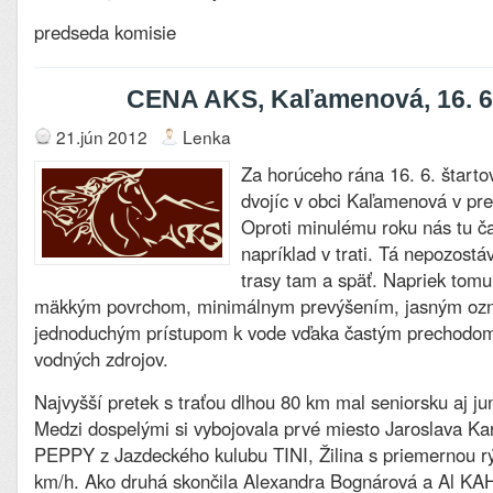
predseda komisie
CENA AKS, Kaľamenová, 16. 6
21.jún 2012
Lenka
Za horúceho rána 16. 6. štarto
dvojíc v obci Kaľamenová v pr
Oproti minulému roku nás tu ča
napríklad v trati. Tá nepozostá
trasy tam a späť. Napriek tomu
mäkkým povrchom, minimálnym prevýšením, jasným oz
jednoduchým prístupom k vode vďaka častým prechodom
vodných zdrojov.
Najvyšší pretek s traťou dlhou 80 km mal seniorsku aj ju
Medzi dospelými si vybojovala prvé miesto Jaroslava 
PEPPY z Jazdeckého kulubu TINI, Žilina s priemernou rý
km/h. Ako druhá skončila Alexandra Bognárová a Al K