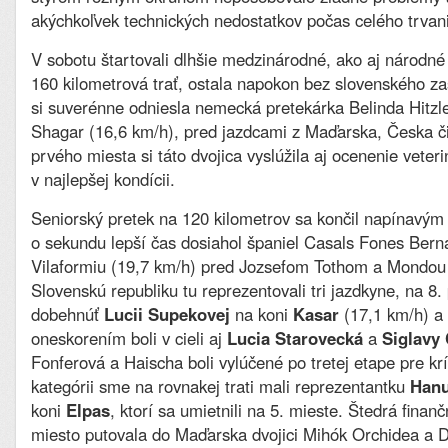
akýchkoľvek technických nedostatkov počas celého trvani
V sobotu štartovali dlhšie medzinárodné, ako aj národné 
160 kilometrová trať, ostala napokon bez slovenského za
si suverénne odniesla nemecká pretekárka Belinda Hitzl
Shagar (16,6 km/h), pred jazdcami z Maďarska, Česka č
prvého miesta si táto dvojica vyslúžila aj ocenenie veter
v najlepšej kondícii.
Seniorský pretek na 120 kilometrov sa končil napínavým 
o sekundu lepší čas dosiahol španiel Casals Fones Bern
Vilaformiu (19,7 km/h) pred Jozsefom Tothom a Mondou
Slovenskú republiku tu reprezentovali tri jazdkyne, na 8.
dobehnúť
Lucii Supekovej
na koni
Kasar
(17,1 km/h) a
oneskorením boli v cieli aj
Lucia Starovecká
a
Siglavy
Fonferová a Haischa boli vylúčené po tretej etape pre krí
kategórii sme na rovnakej trati mali reprezentantku
Hanu
koni
Elpas
, ktorí sa umietnili na 5. mieste. Štedrá fina
miesto putovala do Maďarska dvojici Mihók Orchidea a D