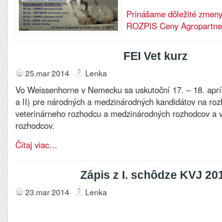
Prinášame dôležité zmeny
ROZPIS Ceny Agropartne
FEI Vet kurz
25.mar 2014
Lenka
Vo Weissenhorne v Nemecku sa uskutoční 17. – 18. apríl
a II) pre národných a medzinárodných kandidátov na ro
veterinárneho rozhodcu a medzinárodných rozhodcov a v
rozhodcov.
Čitaj viac…
Zápis z I. schôdze KVJ 20
23.mar 2014
Lenka