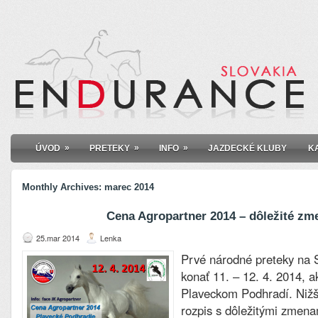
»
»
»
ÚVOD
PRETEKY
INFO
JAZDECKÉ KLUBY
K
Monthly Archives:
marec 2014
Cena Agropartner 2014 – dôležité zm
25.mar 2014
Lenka
Prvé národné preteky na 
konať 11. – 12. 4. 2014, a
Plaveckom Podhradí. Nižš
rozpis s dôležitými zmena