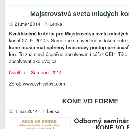
Majstrovstvá sveta mladých ko
21.mar 2014
Lenka
Kvalifikačné kritéria pre Majstrovstvá sveta mladých
konať 27. 9. 2014 v Šamoríne sú uvedené v dokumente n
kone musia mať splnený hviezdový postup pre účasť 
km
. To znamená úspešne absolvovanú súťaž
CEI*
. Túto
absolvovať ako dvojica.
QualCrit_ Samorin_2014
Zdroj: www.vytrvalost.com
KONE VO FORME
4.mar 2014
Lenka
Odborný seminár 
KONE VO 