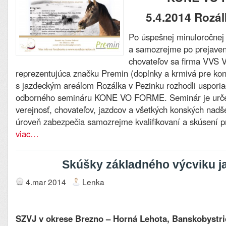
5.4.2014 Rozá
Po úspešnej minuloročnej
a samozrejme po prejaven
chovateľov sa firma VVS 
reprezentujúca značku Premin (doplnky a krmivá pre kon
s jazdeckým areálom Rozálka v Pezinku rozhodli usporia
odborného semináru KONE VO FORME. Seminár je určen
verejnosť, chovateľov, jazdcov a všetkých konských nad
úroveň zabezpečia samozrejme kvalifikovaní a skúsení p
viac…
Skúšky základného výcviku j
4.mar 2014
Lenka
SZVJ v okrese Brezno – Horná Lehota, Banskobystr