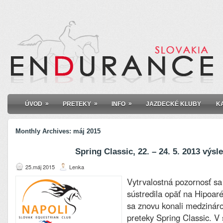
»
»
»
ÚVOD
PRETEKY
INFO
JAZDECKÉ KLUBY
K
Monthly Archives:
máj 2015
Spring Classic, 22. – 24. 5. 2013 výsl
25.máj 2015
Lenka
Vytrvalostná pozornosť sa
sústredila opäť na Hipoar
sa znovu konali medzinár
preteky Spring Classic. V