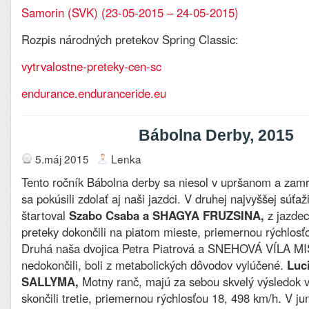
Samorin (SVK) (23-05-2015 – 24-05-2015)
Rozpis národných pretekov Spring Classic:
vytrvalostne-preteky-cen-sc
endurance.enduranceride.eu
Bábolna Derby, 2015
5.máj 2015
Lenka
Tento ročník Bábolna derby sa niesol v upršanom a zam
sa pokúsili zdolať aj naši jazdci. V druhej najvyššej súťaž
štartoval
Szabo Csaba a SHAGYA FRUZSINA,
z jazdec
preteky dokončili na piatom mieste, priemernou rýchlosť
Druhá naša dvojica Petra Piatrová a SNEHOVÁ VÍLA MIS
nedokončili, boli z metabolických dôvodov vylúčené.
Luc
SALLYMA,
Motny ranč, majú za sebou skvelý výsledok 
skončili tretie, priemernou rýchlosťou 18, 498 km/h. V jun