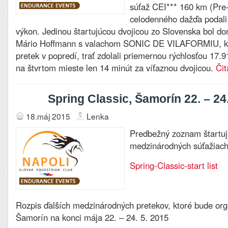
súťaž CEI*** 160 km (Pre-
celodenného dažďa podali
výkon. Jedinou štartujúcou dvojicou zo Slovenska bol do
Mário Hoffmann s valachom SONIC DE VILAFORMIU, ktor
pretek v popredí, trať zdolali priemernou rýchlosťou 17.9
na štvrtom mieste len 14 minút za víťaznou dvojicou.
Čit
Spring Classic, Šamorín 22. – 24.
18.máj 2015
Lenka
Predbežný zoznam štartuj
medzinárodných súťažiach
Spring-Classic-start list
Rozpis ďalších medzinárodných pretekov, ktoré bude org
Šamorín na konci mája 22. – 24. 5. 2015