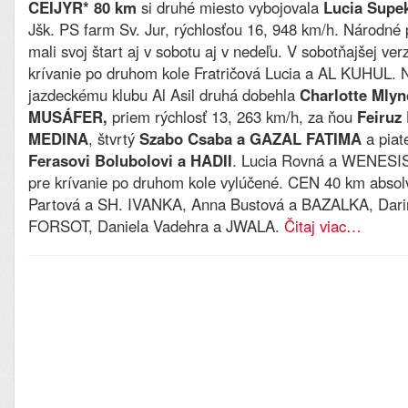
CEIJYR* 80 km
si druhé miesto vybojovala
Lucia Supe
Jšk. PS farm Sv. Jur, rýchlosťou 16, 948 km/h. Národn
mali svoj štart aj v sobotu aj v nedeľu. V sobotňajšej ver
krívanie po druhom kole Fratričová Lucia a AL KUHUL. N
jazdeckému klubu Al Asil druhá dobehla
Charlotte Mlyn
MUSÁFER,
priem rýchlosť 13, 263 km/h, za ňou
Feiruz
MEDINA
, štvrtý
Szabo Csaba a GAZAL FATIMA
a piat
Ferasovi Bolubolovi a HADII
. Lucia Rovná a WENESIS,
pre krívanie po druhom kole vylúčené. CEN 40 km absolv
Partová a SH. IVANKA, Anna Bustová a BAZALKA, Darin
FORSOT, Daniela Vadehra a JWALA.
Čitaj viac…