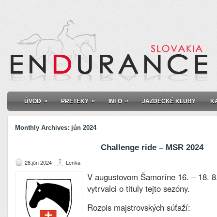
»
»
»
ÚVOD
PRETEKY
INFO
JAZDECKÉ KLUBY
K
Monthly Archives:
jún 2024
Challenge ride – MSR 2024
28.jún 2024
Lenka
V augustovom Šamoríne 16. – 18. 8.
vytrvalci o tituly tejto sezóny.
Rozpis majstrovských súťaží: