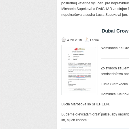
poslednej veterine vylúčení pre nepravideln
Michaela Supeková a DAIGHAR zo stajne Fa
nepokračovala sestra Lucia Supeková jun.
Dubai Crow
4.feb 2018
Lenka
Nominácia na Cr
————————
Zo štyroch záujem
predsedníctva nas
Lucia Staroveck
Dominika Kleino
Lucia Marošová so SHEREEN.
Budeme dievčatám držať palce, aby organizá
im, aj ich koňom !