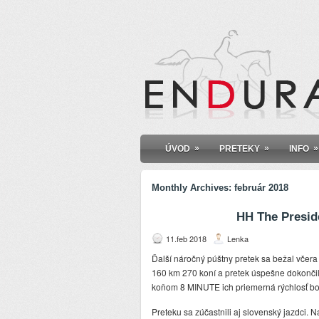
»
»
»
ÚVOD
PRETEKY
INFO
Monthly Archives:
február 2018
HH The Presid
11.feb 2018
Lenka
Ďalší náročný púštny pretek sa bežal včera
160 km 270 koní a pretek úspešne dokončil
koňom 8 MINUTE ich priemerná rýchlosť bo
Preteku sa zúčastnili aj slovenský jazdci. 