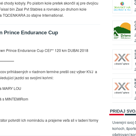
é chody kobyly. Po piatom kole pretek skončil aj pre dvojicu
isal bin Zaal Pvt Stables a rovnako po druhom kole
 a TQCENKARA zo stajne International.
n Prince Endurance Cup
own Prince Endurance Cup CEI** 120 km DUBAI 2018
————
cov prihlásených v riadnom termíne prešli cez výber KVJ a
ledujúci jazdci so svojimi koňmi:
á s MARY LOU
vá s MINTEMIRom
PRIDAJ SV
tor potvrdil ich nomináciu a prajeme veľa síl v ladení formy
Uverejni svoj 
koňoch, športe
ošetrovaní kon