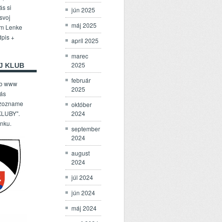
ás si
jún 2025
 svoj
máj 2025
om Lenke
dpis +
apríl 2025
marec
2025
J KLUB
február
ub www
2025
Vás
 zozname
október
2024
LUBY".
enku.
september
2024
august
2024
júl 2024
jún 2024
máj 2024