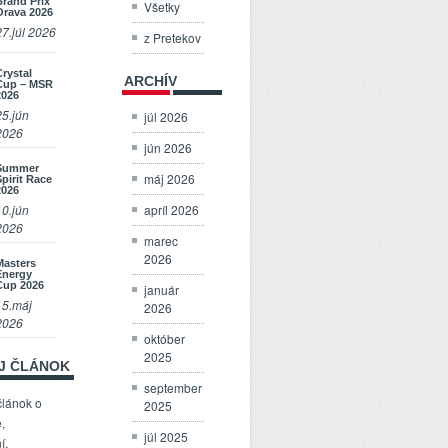
Brand Prix
Všetky
Orava 2026
27.júl 2026
z Pretekov
Crystal
ARCHÍV
Cup – MSR
2026
25.jún
júl 2026
2026
jún 2026
Summer
máj 2026
Spirit Race
2026
apríl 2026
10.jún
2026
marec
2026
Masters
Energy
Cup 2026
január
15.máj
2026
2026
október
2025
OJ ČLÁNOK
september
článok o
2025
,
júl 2025
í,