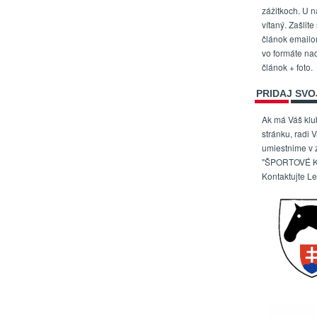
zážitkoch. U n
vítaný. Zašlite
článok email
vo formáte na
článok + foto.
PRIDAJ SVO
Ak má Váš kl
stránku, radi 
umiestnime v
"ŠPORTOVÉ K
Kontaktujte L