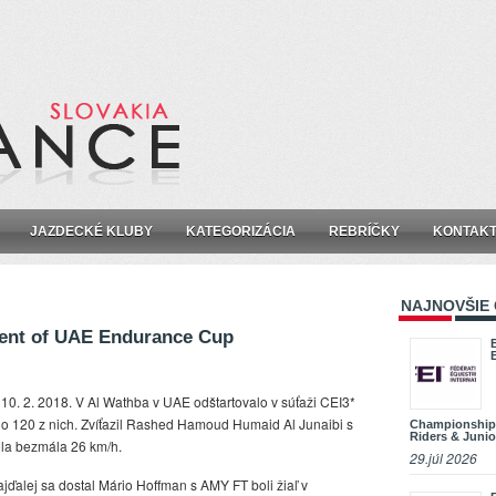
JAZDECKÉ KLUBY
KATEGORIZÁCIA
REBRÍČKY
KONTAK
NAJNOVŠIE
ent of UAE Endurance Cup
 10. 2. 2018. V Al Wathba v UAE odštartovalo v súťaži CEI3*
o 120 z nich. Zvíťazil Rashed Hamoud Humaid Al Junaibi s
Championship
Riders & Junio
la bezmála 26 km/h.
29.júl 2026
Najďalej sa dostal Mário Hoffman s AMY FT boli žiaľ v