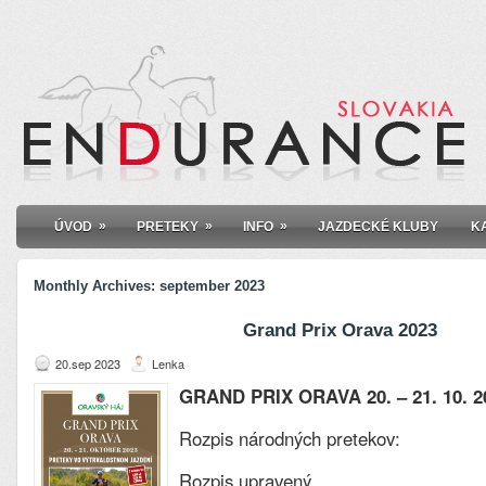
»
»
»
ÚVOD
PRETEKY
INFO
JAZDECKÉ KLUBY
K
Monthly Archives:
september 2023
Grand Prix Orava 2023
20.sep 2023
Lenka
GRAND PRIX ORAVA 20. – 21. 10. 2
Rozpis národných pretekov:
Rozpis upravený