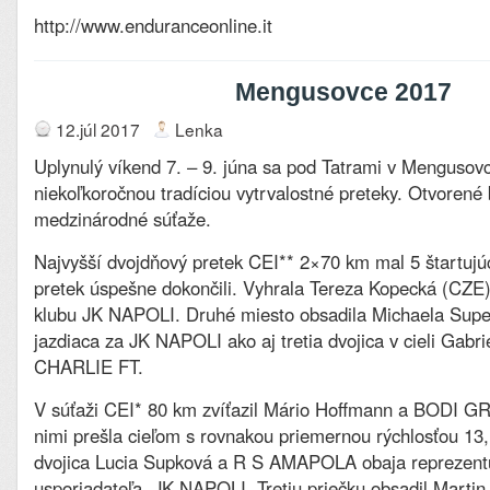
http://www.enduranceonline.it
Mengusovce 2017
12.júl 2017
Lenka
Uplynulý víkend 7. – 9. júna sa pod Tatrami v Mengusovc
niekoľkoročnou tradíciou vytrvalostné preteky. Otvorené 
medzinárodné súťaže.
Najvyšší dvojdňový pretek CEI** 2×70 km mal 5 štartujúc
pretek úspešne dokončili. Vyhrala Tereza Kopecká (CZE
klubu JK NAPOLI. Druhé miesto obsadila Michaela Su
jazdiaca za JK NAPOLI ako aj tretia dvojica v cieli Gabri
CHARLIE FT.
V súťaži CEI* 80 km zvíťazil Mário Hoffmann a BODI G
nimi prešla cieľom s rovnakou priemernou rýchlosťou 13
dvojica Lucia Supková a R S AMAPOLA obaja reprezentu
usporiadateľa, JK NAPOLI. Tretiu priečku obsadil Martin