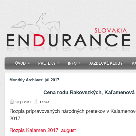
»
»
»
ÚVOD
PRETEKY
INFO
JAZDECKÉ KLUBY
K
Monthly Archives:
júl 2017
Cena rodu Rakovszkých, Kaľamenová
23.júl 2017
Lenka
Rozpis pripravovaných národných pretekov v Kaľamenovej
2017.
Rozpis Kalamen 2017_august