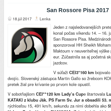
San Rossore Pisa 2017
18.júl 2017
Lenka
Jeden z najsledovanejších pret
konal počas víkendu 14. – 16. j
San Rossore Pisa. Medzinárodn
sponzoroval HH Sheikh Moham
Maktoum v neuveriteľnej výške 
eur. Zúčastnila sa aj početná s
jazdcov.
V súťaži
CEI3*160 km
bojovalo 
dvojíc. Slovenský zástupca Martin Gallo so žrebcom 
pretek žial pre krívanie po prvom kole opustil.
V sobotňajšom
CEI**120 km Lady’s Cup
e štartovala
Lu
KATAKI z klubu Jšk. PS Farm Sv. Jur a obsadili 53. 
rýchlosťou 15, 491 km/h, sekundu za nimi dobehla ako
5