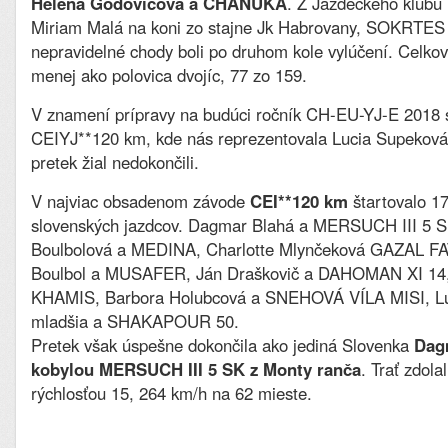
Helena Godovičová a CHANUKA
. Z Jazdeckého klubu 
Miriam Malá na koni zo stajne Jk Habrovany, SOKRTES 
nepravidelné chody boli po druhom kole vylúčení. Celkov
menej ako polovica dvojíc, 77 zo 159.
V znamení prípravy na budúci ročník CH-EU-YJ-E 2018 s
CEIYJ**120 km, kde nás reprezentovala Lucia Supeková
pretek žial nedokončili.
V najviac obsadenom závode
CEI**120 km
štartovalo 17
slovenských jazdcov. Dagmar Blahá a MERSUCH III 5 S
Boulbolová a MEDINA, Charlotte Mlynčeková GAZAL FA
Boulbol a MUSAFER, Ján Draškovič a DAHOMAN XI 14, 
KHAMIS, Barbora Holubcová a SNEHOVÁ VÍLA MISI, L
mladšia a SHAKAPOUR 50.
Pretek však úspešne dokončila ako jediná Slovenka
Dag
kobylou MERSUCH III 5 SK z Monty ranča
. Trať zdola
rýchlosťou 15, 264 km/h na 62 mieste.