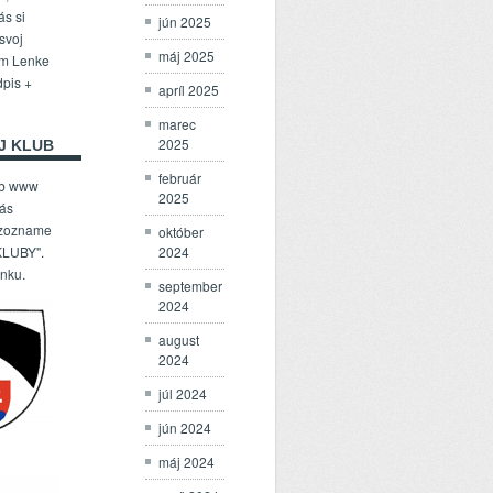
ás si
jún 2025
 svoj
máj 2025
om Lenke
dpis +
apríl 2025
marec
2025
J KLUB
február
ub www
2025
Vás
 zozname
október
2024
LUBY".
enku.
september
2024
august
2024
júl 2024
jún 2024
máj 2024