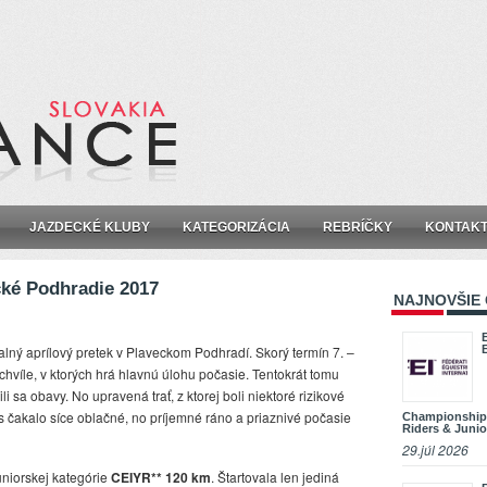
JAZDECKÉ KLUBY
KATEGORIZÁCIA
REBRÍČKY
KONTAK
cké Podhradie 2017
NAJNOVŠIE
kalný aprílový pretek v Plaveckom Podhradí. Skorý termín 7. –
chvíle, v ktorých hrá hlavnú úlohu počasie. Tentokrát tomu
i sa obavy. No upravená trať, z ktorej boli niektoré rizikové
 čakalo síce oblačné, no príjemné ráno a priaznivé počasie
Championship
Riders & Junio
29.júl 2026
niorskej kategórie
CEIYR** 120 km
. Štartovala len jediná