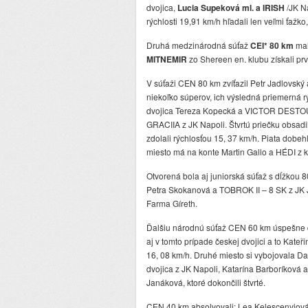
dvojica,
Lucia Supeková ml. a IRISH
/JK Na
rýchlosti 19,91 km/h hľadali len veľmi ťažko
Druhá medzinárodná súťaž
CEI* 80 km
mal
MITNEMIR
zo Shereen en. klubu získali prv
V súťaži CEN 80 km zvíťazil Petr Jadlovský
niekoľko súperov, ich výsledná priemerná rý
dvojica Tereza Kopecká a VICTOR DESTOU
GRACIIA z JK Napoli. Štvrtú priečku obsad
zdolali rýchlosťou 15, 37 km/h. Piata dob
miesto má na konte Martin Gallo a HÉDI z kl
Otvorená bola aj juniorská súťaž s dĺžkou 
Petra Skokanová a TOBROK II – 8 SK z JK J
Farma Gíreth.
Ďalšiu národnú súťaž CEN 60 km úspešne doko
aj v tomto prípade českej dvojici a to Kat
16, 08 km/h. Druhé miesto si vybojovala Da
dvojica z JK Napoli, Katarína Barboríková
Janáková, ktoré dokončili štvrté.
CEN 40 km absolvovali: Lea Kelescenyiov