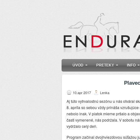
»
»
»
ÚVOD
PRETEKY
INFO
Plave
10.apr 2017
Lenka
Aj túto vytrvalostnú sezónu u nás otváral s
8. apríla so sebou vždy prináša vzrušujúce 
nebolo inak. V piatok mierne pršalo a objavil
časti vymenené, nás podržala. V sobotu nás
vydržalo celý deň.
Program začínal dvojhviezdovou súťažou ju