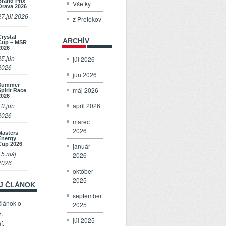
Brand Prix
Všetky
Orava 2026
27.júl 2026
z Pretekov
Crystal
ARCHÍV
Cup – MSR
2026
25.jún
júl 2026
2026
jún 2026
Summer
máj 2026
Spirit Race
2026
apríl 2026
10.jún
2026
marec
2026
Masters
Energy
Cup 2026
január
15.máj
2026
2026
október
2025
OJ ČLÁNOK
september
článok o
2025
,
júl 2025
í,