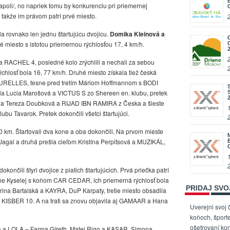
poli/, no napriek tomu by konkurenciu pri priemernej
, takže im právom patrí prvé miesto.
a rovnako len jednu štartujúcu dvojicu.
Domika Kleinová a
é miesto s istotou priemernou rýchlosťou 17, 4 km/h.
 a RACHEL 4, posledné kolo zrýchlili a nechali za sebou
chlosť bola 16, 77 km/h. Druhé miesto získala tiež česká
RELLES, tesne pred tretím Máriom Hoffmannom s BODI
ila Lucia Marošová a VICTUS S zo Shereen en. klubu, pretek
ehla Tereza Doubková a RIJAD IBN RAMIRA z Česka a šieste
ubu Tavarok. Pretek dokončili všetci štartujúci.
80 km. Štartovali dva kone a oba dokončili. Na prvom mieste
agal a druhá prešla cieľom Kristína Perpitsová a MUZIKÁL,
nčili štyri dvojice z piatich štartujúcich. Prvá priečka patrí
eřine Kyselej s koňom CAR CEDAR, ich priemerná rýchlosť bola
PRIDAJ SV
rina Bartalská a KAYRA, DuP Karpaty, tretie miesto obsadila
 a KISBER 10. A na trati sa znovu objavila aj GAMAAR a Hana
Uverejni svoj 
koňoch, športe
ošetrovaní kon
á a LOLA – Farma Gíreth, Matej Rigo a KASAR, Simona