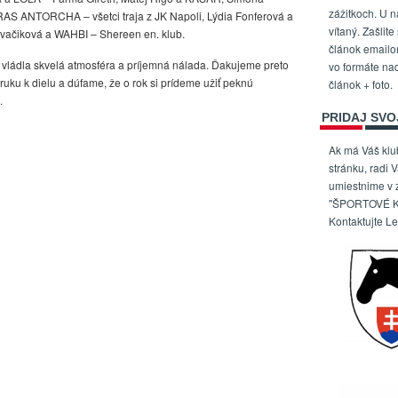
zážitkoch. U n
AS ANTORCHA – všetci traja z JK Napoli, Lýdia Fonferová a
vítaný. Zašlite
vačiková a WAHBI – Shereen en. klub.
článok email
, vládla skvelá atmosféra a príjemná nálada. Ďakujeme preto
vo formáte na
 ruku k dielu a dúfame, že o rok si prídeme užiť peknú
článok + foto.
.
PRIDAJ SVO
Ak má Váš kl
stránku, radi 
umiestnime v
"ŠPORTOVÉ K
Kontaktujte L