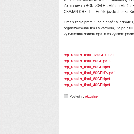
Zelmanová a BON JOVI FT, Miriam Malá a R
OBAJAN CHETIT – Horskí jazdci, Lenka Ko
Organizácia preteku bola opäť na jednotku
organizačnému tímu a všetkým, kto priložili
vytrvalostnú sobotu opäť a vo vyššom počte
rep_results_final_120CEYJpdf
rep_results_final_80CEIpdf-2
rep_results_final_80CENpdf
rep_results_final_80CENYJpdf
rep_results_final_60CENpdf
rep_results_final_40CENpdf
Posted in:
Aktualne