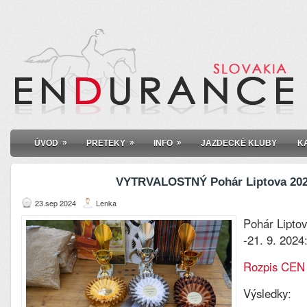
»
»
»
ÚVOD
PRETEKY
INFO
JAZDECKÉ KLUBY
K
VYTRVALOSTNÝ Pohár Liptova 20
23.sep 2024
Lenka
Pohár Liptov
-21. 9. 2024
Rozpis CEN 
Výsledky: